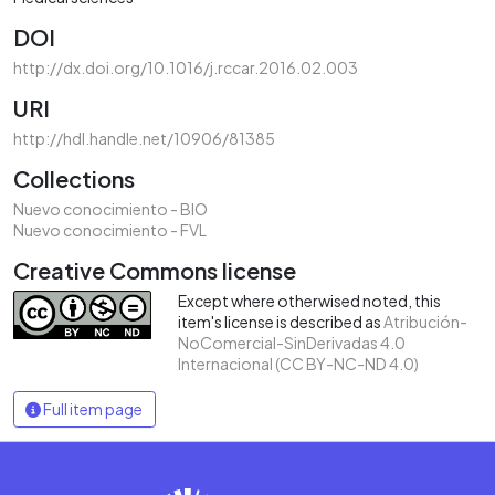
DOI
http://dx.doi.org/10.1016/j.rccar.2016.02.003
URI
http://hdl.handle.net/10906/81385
Collections
Nuevo conocimiento - BIO
Nuevo conocimiento - FVL
Creative Commons license
Except where otherwised noted, this
item's license is described as
Atribución-
NoComercial-SinDerivadas 4.0
Internacional (CC BY-NC-ND 4.0)
Full item page