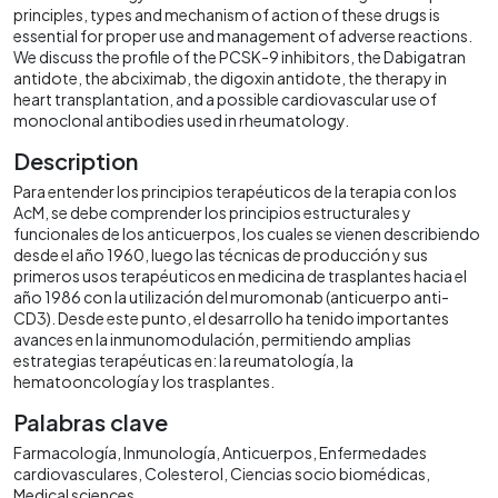
principles, types and mechanism of action of these drugs is
essential for proper use and management of adverse reactions.
We discuss the profile of the PCSK-9 inhibitors, the Dabigatran
antidote, the abciximab, the digoxin antidote, the therapy in
heart transplantation, and a possible cardiovascular use of
monoclonal antibodies used in rheumatology.
Description
Para entender los principios terapéuticos de la terapia con los
AcM, se debe comprender los principios estructurales y
funcionales de los anticuerpos, los cuales se vienen describiendo
desde el año 1960, luego las técnicas de producción y sus
primeros usos terapéuticos en medicina de trasplantes hacia el
año 1986 con la utilización del muromonab (anticuerpo anti-
CD3). Desde este punto, el desarrollo ha tenido importantes
avances en la inmunomodulación, permitiendo amplias
estrategias terapéuticas en: la reumatología, la
hematooncología y los trasplantes.
Palabras clave
Farmacología
Inmunología
Anticuerpos
Enfermedades
cardiovasculares
Colesterol
Ciencias socio biomédicas
Medical sciences