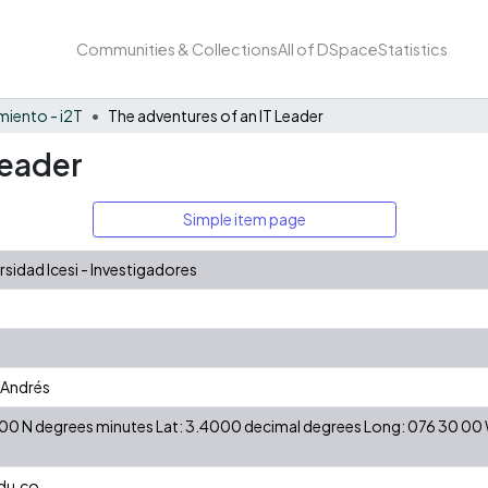
Communities & Collections
All of DSpace
Statistics
iento - i2T
The adventures of an IT Leader
Leader
Simple item page
idad Icesi - Investigadores
 Andrés
24 00 N degrees minutes Lat: 3.4000 decimal degrees Long: 076 30 0
du.co