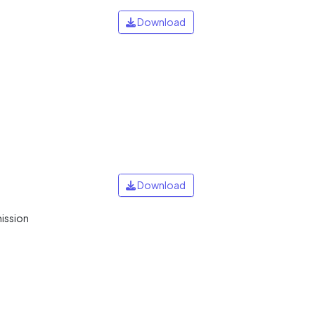
Download
Download
mission