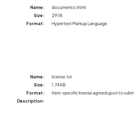
Name:
documento.html
Size:
291 B
Format:
Hypertext Markup Language
Name:
license.txt
Size:
1.74 KB
Format:
Item-specific license agreed upon to sub
Description: