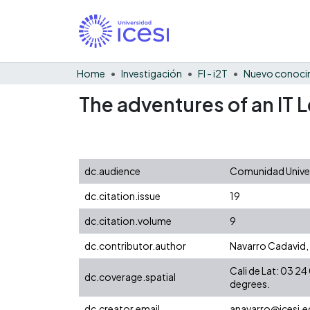
Home
Investigación
FI - i2T
Nuevo conocim
The adventures of an IT 
dc.audience
Comunidad Univers
dc.citation.issue
19
dc.citation.volume
9
dc.contributor.author
Navarro Cadavid,
Cali de Lat: 03 
dc.coverage.spatial
degrees.
dc.creator.email
anavarro@icesi.e