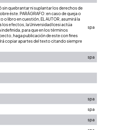
ó sin quebrantar ni suplantar los derechos de
dad sobre éste. PARÁGRAFO: en caso de queja o
to o libro en cuestión, EL AUTOR, asumirá la
los efectos, la Universidad Icesi actúa
spa
 indefinida, para que en los términos
especto, haga publicación de este con fines
rá copiar apartes del texto citando siempre
spa
spa
spa
spa
spa