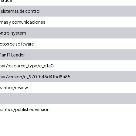
 sistemas de control
temas y comunicaciones
ntrol system
ctos de software
 an IT Leader
coar/resource_type/c_efa0
/coar/version/c_970fb48d4fbd8a85
antics/review
antics/publishedVersion