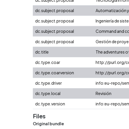
dc.subject.proposal
Automatización y
dc.subject.proposal
Ingeniería de sis
dc.subject.proposal
Command and co
dc.subject.proposal
Gestión de proye
dc.title
The adventures of
dc.type.coar
http://purl.org/
dc.type.coarversion
http://purl.org
dc.type.driver
info:eu-repo/sem
dc.type.local
Revisión
dc.type.version
info:eu-repo/sem
Files
Original bundle