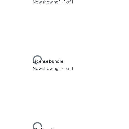
Now showing
1 - 1 of 1
Loading...
License bundle
Now showing
1 - 1 of 1
Loading...