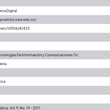
eca Digital
epository.icesi.edu.co/
e.net/10906/81433
nologías De Información y Comunicaciones Tic
iería
tica
ica, Vol. 9, No. 19 - 2011