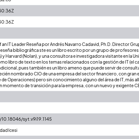
30:36Z
30:36Z
 an IT Leader Reseña por Andrés Navarro Cadavid, Ph.D. Director Grup
Reseña bibliográfica ste es un libro escrito por un grupo de profesor
) y Harvard (Nolan), y una consultora e investigadora visitante en la 
mo libro de texto en los temas relacionados con la gestión de IT (el c
radicional, pues también es un libro ameno que puede servir de consult
 recién nombrado CIO de una empresa del sector financiero, con gran e
 de Operaciones) pero sin conocimiento alguno del área de IT, más allá
n momento de transición para la empresa, con un nuevo y exigente C
g/10.18046/syt.v9i19.1145
dad Icesi