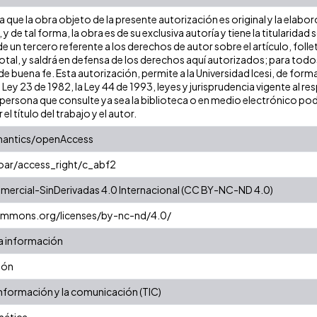
que la obra objeto de la presente autorización es original y la elabor
 y de tal forma, la obra es de su exclusiva autoría y tiene la titulari
e un tercero referente a los derechos de autor sobre el artículo, folle
tal, y saldrá en defensa de los derechos aquí autorizados; para todos 
 buena fe. Esta autorización, permite a la Universidad Icesi, de forma
 Ley 23 de 1982, la Ley 44 de 1993, leyes y jurisprudencia vigente al r
ersona que consulte ya sea la biblioteca o en medio electrónico pod
 el título del trabajo y el autor.
mantics/openAccess
coar/access_right/c_abf2
ercial-SinDerivadas 4.0 Internacional (CC BY-NC-ND 4.0)
commons.org/licenses/by-nc-nd/4.0/
la información
ión
información y la comunicación (TIC)
mática