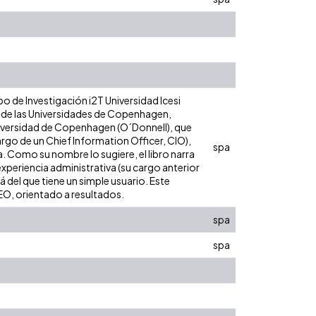
o de Investigación i2T Universidad Icesi
es de las Universidades de Copenhagen,
Universidad de Copenhagen (O´Donnell), que
argo de un Chief Information Officer, CIO),
spa
a. Como su nombre lo sugiere, el libro narra
xperiencia administrativa (su cargo anterior
 del que tiene un simple usuario. Este
EO, orientado a resultados.
spa
spa