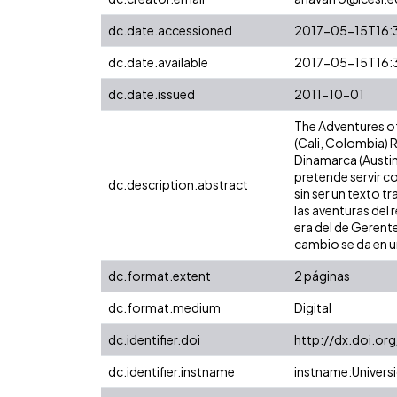
dc.date.accessioned
2017-05-15T16:
dc.date.available
2017-05-15T16:
dc.date.issued
2011-10-01
The Adventures of
(Cali, Colombia) 
Dinamarca (Austin
pretende servir co
dc.description.abstract
sin ser un texto t
las aventuras del
era del de Gerente
cambio se da en u
dc.format.extent
2 páginas
dc.format.medium
Digital
dc.identifier.doi
http://dx.doi.or
dc.identifier.instname
instname:Universi