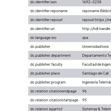
dc.identifier.issn
1692-5238
dc.identifier.reponame
reponame:Bibliot
dc.identifier.repourl
repourl:https://r
dc.identifier.uri
http://hdl.handl
dc.language.iso
spa
dc.publisher
Universidad Icesi
dc.publisher.department
Departamento Tec
dc.publisher.faculty
Facultad de Ingen
dc.publisher.place
Santiago de Cali
dc.publisher.program
Ingeniería Telemá
dc.relation.citationendpage
96
dc.relation.citationstartpage
95
dc.relation.ispartof
Sistemas & Telemát