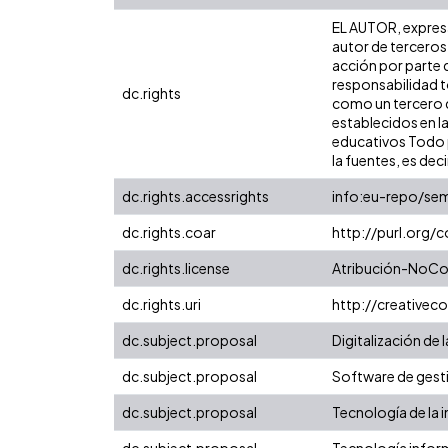
EL AUTOR, expresa 
autor de terceros,
acción por parte d
responsabilidad to
dc.rights
como un tercero de
establecidos en la
educativos Todo p
la fuentes, es decir
dc.rights.accessrights
info:eu-repo/se
dc.rights.coar
http://purl.org/
dc.rights.license
Atribución-NoCom
dc.rights.uri
http://creative
dc.subject.proposal
Digitalización de 
dc.subject.proposal
Software de gest
dc.subject.proposal
Tecnología de la 
dc.subject.proposal
Tecnología infor