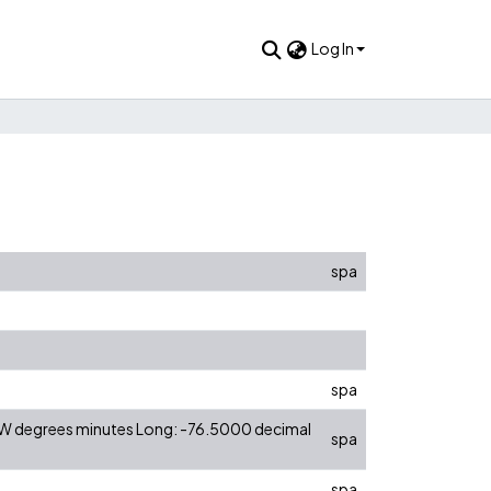
Log In
spa
spa
0 W degrees minutes Long: -76.5000 decimal
spa
spa