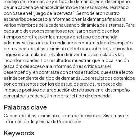
manejo de información y el tipo de demanda, en el desempeño
de una cadena de abastecimiento de tres escalones, realizado
con base en el “juego de la cerveza”. Se modelaron cuatro
escenarios de acceso a información en la demanda final para
varios miembros de la cadena usando dinámica de sistemas. Para
cada uno de esos escenarios se realizaron cambios en los
tiempos de retraso en la entrega y en el tipo de demanda;
además, se usaron cuatro indicadores para medir el desempeño
de la cadena de abastecimiento: el retorno sobre los activos, los
ingresos acumulados, el valor de inventario acumulado y las
inconformidades. Los resultados muestran que la localización
(escalón) del acceso a la información es crítica para el
desempeño y, en contraste con otros estudios, que este efecto
es independiente del tipo de demanda. Los resultados obtenidos
son consistentes con los de estudios previos, respecto del
impacto positivo de la reducción de retrasos en el desempeño
general de la cadena, sin importar el tipo de demanda.
Palabras clave
Cadena de abastecimiento
Toma de decisiones
Sistemas de
información
Ingeniería de Producción
Keywords