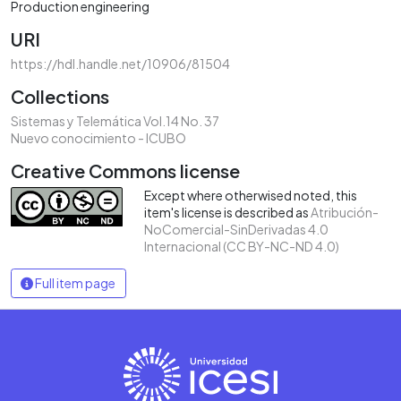
Production engineering
URI
https://hdl.handle.net/10906/81504
Collections
Sistemas y Telemática Vol.14 No. 37
Nuevo conocimiento - ICUBO
Creative Commons license
Except where otherwised noted, this
item's license is described as
Atribución-
NoComercial-SinDerivadas 4.0
Internacional (CC BY-NC-ND 4.0)
Full item page