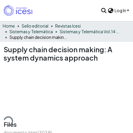
Log In
Home
Sello editorial
Revistas Icesi
Sistemas y Telemática
Sistemas y Telemática Vol.14 No. 37
Supply chain decision making: A system dynamics approach
Supply chain decision making: A
system dynamics approach
ding...
Files
documento.html
(303 B)