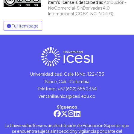
item's license is described as
Atribución-
NoComercial-SinDerivadas 4.0
Internacional (CC BY-NC-ND 4.0)
Full item page
Universidad Icesi: Calle 18 No. 122-135
Pance, Cali - Colombia
Teléfono: +57 (602) 555 2334
ventanillaunica@icesi.edu.co
Síguenos
La Universidad Icesi es una Institución de Educación Superior que
se encuentra sujeta a inspección y vigilancia por parte del