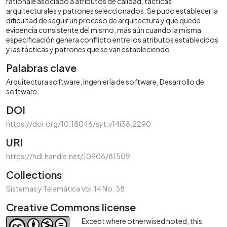
rationale asociado a atributos de calidad, tácticas
arquitecturales y patrones seleccionados. Se pudo establecer la
dificultad de seguir un proceso de arquitectura y que quede
evidencia consistente del mismo, más aún cuando la misma
especificación genera conflicto entre los atributos establecidos
y las tácticas y patrones que se van estableciendo.
Palabras clave
Arquitectura software
Ingeniería de software
Desarrollo de
software
DOI
https://doi.org/10.18046/syt.v14i38.2290
URI
https://hdl.handle.net/10906/81509
Collections
Sistemas y Telemática Vol.14 No. 38
Creative Commons license
Except where otherwised noted, this