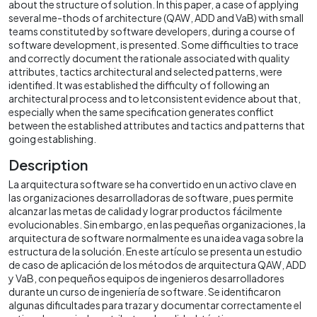
about the structure of solution. In this paper, a case of applying
several me-thods of architecture (QAW, ADD and VaB) with small
teams constituted by software developers, during a course of
software development, is presented. Some difficulties to trace
and correctly document the rationale associated with quality
attributes, tactics architectural and selected patterns, were
identified. It was established the difficulty of following an
architectural process and to letconsistent evidence about that,
especially when the same specification generates conflict
between the established attributes and tactics and patterns that
going establishing.
Description
La arquitectura software se ha convertido en un activo clave en
las organizaciones desarrolladoras de software, pues permite
alcanzar las metas de calidad y lograr productos fácilmente
evolucionables. Sin embargo, en las pequeñas organizaciones, la
arquitectura de software normalmente es una idea vaga sobre la
estructura de la solución. En este artículo se presenta un estudio
de caso de aplicación de los métodos de arquitectura QAW, ADD
y VaB, con pequeños equipos de ingenieros desarrolladores
durante un curso de ingeniería de software. Se identificaron
algunas dificultades para trazar y documentar correctamente el