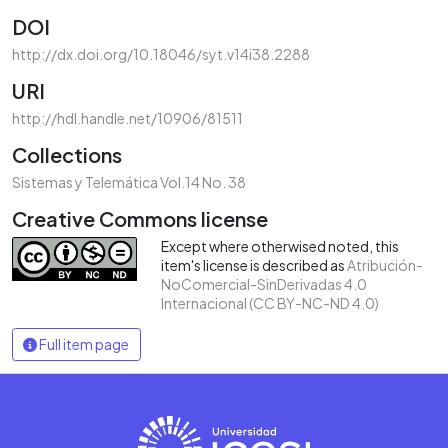
DOI
http://dx.doi.org/10.18046/syt.v14i38.2288
URI
http://hdl.handle.net/10906/81511
Collections
Sistemas y Telemática Vol.14 No. 38
Creative Commons license
Except where otherwised noted, this
item's license is described as
Atribución-
NoComercial-SinDerivadas 4.0
Internacional (CC BY-NC-ND 4.0)
Full item page