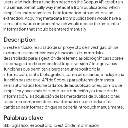
users, and includes a function based on the Scopus API to obtain
in a semiautomatically way metadata from publications, which
simplifies and streamlines the information introduction and
extraction. Acquiring metadata from publications would have a
semiautomatic component which would reduce the amount of
information that should be entered manually.
Description
En este artículo, resultado de un proyecto de investigación, se
exponen las características y funciones de un módulo
desarrollado para la gestión de referencias bibliográficas sobre el
sistema gestor de contenidos Drupal, versión 7. Integra varias
funciones que permiten albergar en un repositorio la
información, tanto bibliográfica, como de usuarios, e incluye una
función basada en el API de Scopus para obtener de manera
semiautomática los metadatos de las publicaciones, con lo que
simplifica y hace más eficiente la introducción y extracción de
información. la adquisición de los metadatos de publicaciones
tendría un componente semiautomático lo que reduciría la
cantidad de información que se debería introducir manualmente.
Palabras clave
Bibliográfico
Repositorio
Gestión de información