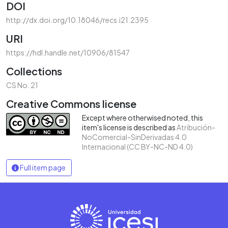
DOI
http://dx.doi.org/10.18046/recs.i21.2395
URI
https://hdl.handle.net/10906/81547
Collections
CS No. 21
Creative Commons license
Except where otherwised noted, this
item's license is described as
Atribución-
NoComercial-SinDerivadas 4.0
Internacional (CC BY-NC-ND 4.0)
Full item page