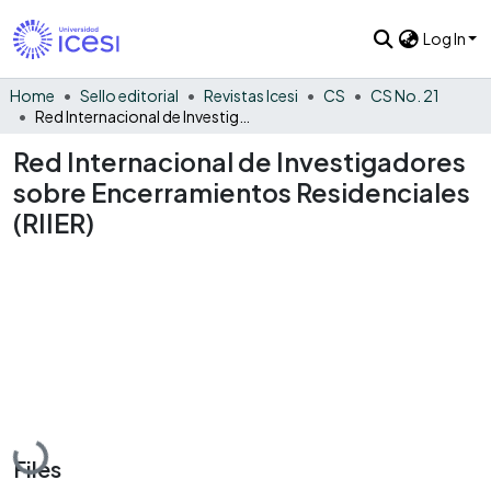
Log In
Home
Sello editorial
Revistas Icesi
CS
CS No. 21
Red Internacional de Investigadores sobre Encerramientos Residenciales (RIIER)
Red Internacional de Investigadores
sobre Encerramientos Residenciales
(RIIER)
Loading...
Files