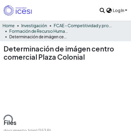
Log In
Home
Investigación
FCAE - Competitividad y productividad de las organizaciones
Formación de Recurso Humano - CPO
Determinación de imágen centro comercial Plaza Colonial
Determinación de imágen centro
comercial Plaza Colonial
ding...
Files
documento.html
(353 B)