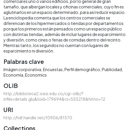
comercial es uno o varios edificios, por lo general de gran
tamaño, que albergan locales y oficinas comerciales, cuyo fin es
aglutinarlos en un espacio determinado, para así reducir espacio.
La enciclopedia comenta que los centros comerciales se
diferencian de los hipermercados o tiendas por departamentos
porque los primeros están pensados como un espacio público
con distintas tiendas, además de incluir lugares de esparcimiento
y diversión, como cines o ferias de comidas dentro del recinto.
Mientras tanto, los segundos no cuentan con lugares de
esparcimiento ni diversión.
Palabras clave
Imágen corporativa
Encuestas
Perfil demográfico
Publicidad
Economía
Economics
OLIB
http://biblioteca2.icesi.edu.co/cgi-olib/?
infile=details.glu&loid=179694&rs=555218&hitno=12
URI
http://hdl.handle.net/10906/81570
Collections