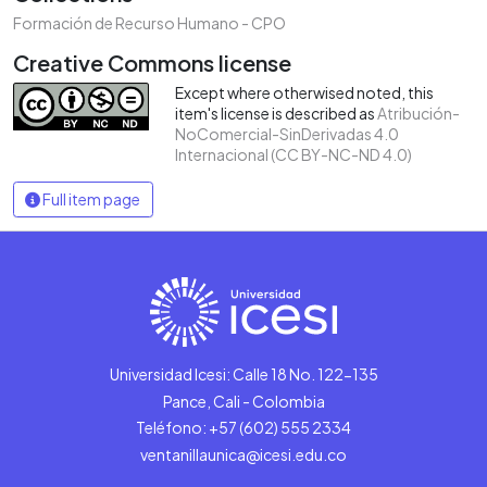
Formación de Recurso Humano - CPO
Creative Commons license
Except where otherwised noted, this
item's license is described as
Atribución-
NoComercial-SinDerivadas 4.0
Internacional (CC BY-NC-ND 4.0)
Full item page
Universidad Icesi: Calle 18 No. 122-135
Pance, Cali - Colombia
Teléfono: +57 (602) 555 2334
ventanillaunica@icesi.edu.co