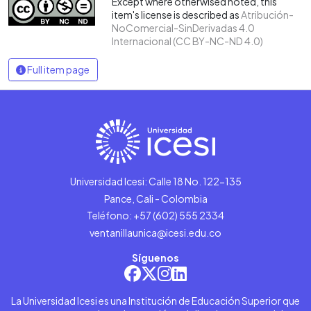
Except where otherwised noted, this
item's license is described as
Atribución-
NoComercial-SinDerivadas 4.0
Internacional (CC BY-NC-ND 4.0)
Full item page
Universidad Icesi: Calle 18 No. 122-135
Pance, Cali - Colombia
Teléfono: +57 (602) 555 2334
ventanillaunica@icesi.edu.co
Síguenos
La Universidad Icesi es una Institución de Educación Superior que