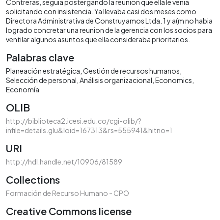
Contreras, seguia postergando Ia reunion que ella le venia
solicitando con insistencia. Ya llevaba casi dos meses como
Directora Administrativa de Construyamos Ltda. 1 y a(m no habia
logrado concretar una reunion de Ia gerencia con los socios para
ventilar algunos asuntos que ella consideraba prioritarios.
Palabras clave
Planeación estratégica
Gestión de recursos humanos
Selección de personal
Análisis organizacional
Economics
Economía
OLIB
http://biblioteca2.icesi.edu.co/cgi-olib/?
infile=details.glu&loid=167313&rs=555941&hitno=1
URI
http://hdl.handle.net/10906/81589
Collections
Formación de Recurso Humano - CPO
Creative Commons license