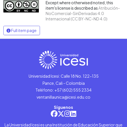
Except where otherwised noted, this
item's license is described as
Atribución-
NoComercial-SinDerivadas 4.0
Internacional (CC BY-NC-ND 4.0)
Full item page
Universidad Icesi: Calle 18 No. 122-135
Pance, Cali - Colombia
Teléfono: +57 (602) 555 2334
ventanillaunica@icesi.edu.co
Síguenos
La Universidad Icesi es una Institución de Educación Superior que