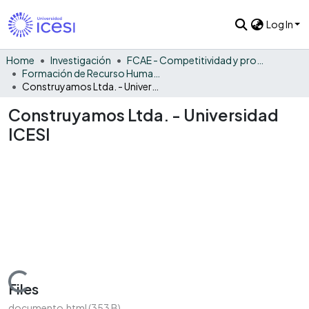
Log In
Home
Investigación
FCAE - Competitividad y productividad de las organizaciones
Formación de Recurso Humano - CPO
Construyamos Ltda. - Universidad ICESI
Construyamos Ltda. - Universidad
ICESI
Loading...
Files
documento.html
(353 B)