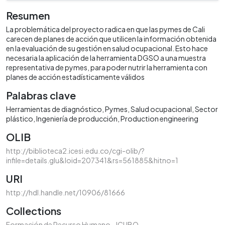
Resumen
La problemática del proyecto radica en que las pymes de Cali
carecen de planes de acción que utilicen la información obtenida
en la evaluación de su gestión en salud ocupacional. Esto hace
necesaria la aplicación de la herramienta DGSO a una muestra
representativa de pymes, para poder nutrir la herramienta con
planes de acción estadísticamente válidos
Palabras clave
Herramientas de diagnóstico
Pymes
Salud ocupacional
Sector
plástico
Ingeniería de producción
Production engineering
OLIB
http://biblioteca2.icesi.edu.co/cgi-olib/?
infile=details.glu&loid=207341&rs=561885&hitno=1
URI
http://hdl.handle.net/10906/81666
Collections
Formación de Recurso Humano - ICUBO