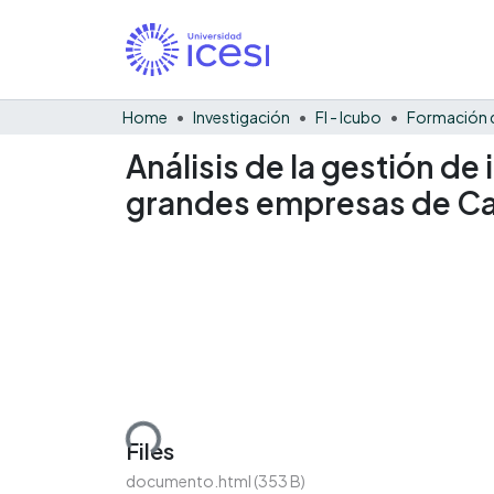
Home
Investigación
FI - Icubo
Análisis de la gestión d
grandes empresas de Cali
Loading...
Files
documento.html
(353 B)