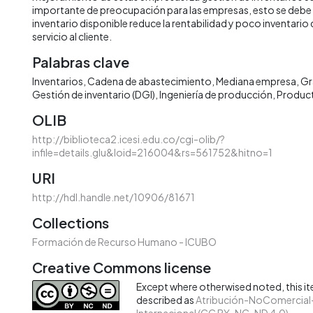
importante de preocupación para las empresas, esto se deb
inventario disponible reduce la rentabilidad y poco inventario 
servicio al cliente.
Palabras clave
Inventarios
Cadena de abastecimiento
Mediana empresa
Gr
Gestión de inventario (DGI)
Ingeniería de producción
Product
OLIB
http://biblioteca2.icesi.edu.co/cgi-olib/?
infile=details.glu&loid=216004&rs=561752&hitno=1
URI
http://hdl.handle.net/10906/81671
Collections
Formación de Recurso Humano - ICUBO
Creative Commons license
Except where otherwised noted, this ite
described as
Atribución-NoComercial-
Internacional (CC BY-NC-ND 4.0)