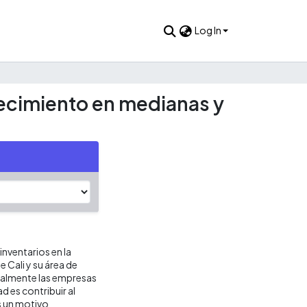
Log In
stecimiento en medianas y
inventarios en la
Cali y su área de
tualmente las empresas
d es contribuir al
s un motivo