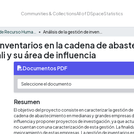
Communities & Collections
All of DSpace
Statistics
Formación de Recurso Humano - ICUBO
Análisis de la gestión de inventarios en la cadena de abastecimiento en medianas y grandes empresas de Cali y su área de influencia
e inventarios en la cadena de aba
 y su área de influencia
Documentos PDF
Resumen
El objetivo del proyecto consiste en caracterizar la gestión de 
cadena de abastecimiento en medianas y grandes empresas de 
influencia y proponer proyectos de investigación, ya que ac
no cuentan con una caracterización de esta gestión. La finalida
mejoramiento de estas empresas. La gestión de inventarios e