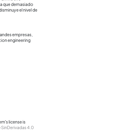
e a que demasiado
disminuye el nivel de
andes empresas
ion engineering
m's license is
SinDerivadas 4.0