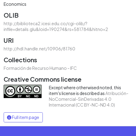
Economics
OLIB
http://biblioteca2.icesi.edu.co/cgi-olib/?
infile=details.glu&loid=190274&rs=581784&hitno=2
URI
http://hdl.handle.net/10906/81760
Collections
Formación de Recurso Humano - IFC
Creative Commons license
Except where otherwised noted, this
item's license is described as
Atribución-
NoComercial-SinDerivadas 4.0
Internacional (CC BY-NC-ND 4.0)
Full item page