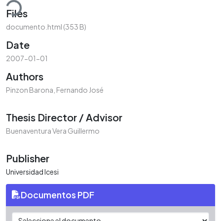
ding...
Files
documento.html
(353 B)
Date
2007-01-01
Authors
Pinzon Barona, Fernando José
Thesis Director / Advisor
Buenaventura Vera Guillermo
Publisher
Universidad Icesi
Documentos PDF