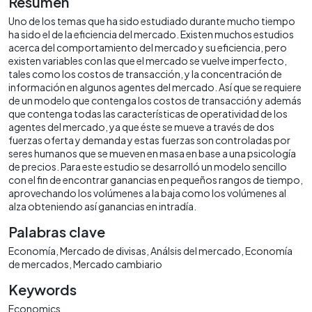
Resumen
Uno de los temas que ha sido estudiado durante mucho tiempo
ha sido el de la eficiencia del mercado. Existen muchos estudios
acerca del comportamiento del mercado y su eficiencia, pero
existen variables con las que el mercado se vuelve imperfecto,
tales como los costos de transacción, y la concentración de
información en algunos agentes del mercado. Así que se requiere
de un modelo que contenga los costos de transacción y además
que contenga todas las características de operatividad de los
agentes del mercado, ya que éste se mueve a través de dos
fuerzas oferta y demanda y estas fuerzas son controladas por
seres humanos que se mueven en masa en base a una psicología
de precios. Para este estudio se desarrolló un modelo sencillo
con el fin de encontrar ganancias en pequeños rangos de tiempo,
aprovechando los volúmenes a la baja como los volúmenes al
alza obteniendo así ganancias en intradía.
Palabras clave
Economía
Mercado de divisas
Análsis del mercado
Economía
de mercados
Mercado cambiario
Keywords
Economics