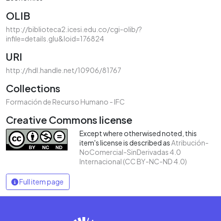
OLIB
http://biblioteca2.icesi.edu.co/cgi-olib/?
infile=details.glu&loid=176824
URI
http://hdl.handle.net/10906/81767
Collections
Formación de Recurso Humano - IFC
Creative Commons license
Except where otherwised noted, this
item's license is described as
Atribución-
NoComercial-SinDerivadas 4.0
Internacional (CC BY-NC-ND 4.0)
Full item page