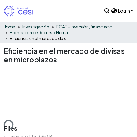
Log In
Home
Investigación
FCAE - Inversión, financiación y control
Formación de Recurso Humano - IFC
Eficiencia en el mercado de divisas en microplazos
Eficiencia en el mercado de divisas
en microplazos
ding...
Files
documento.html
(353 B)