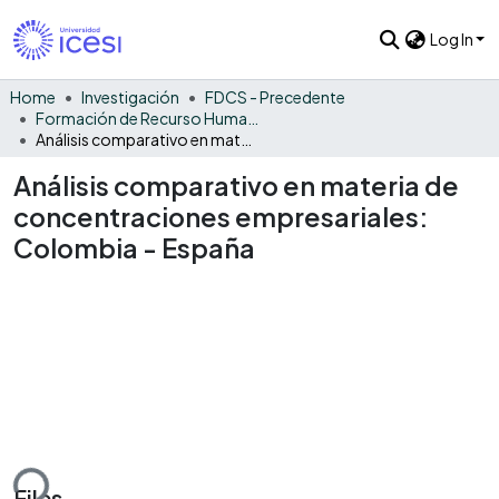
Log In
Home
Investigación
FDCS - Precedente
Formación de Recurso Humano - PRE
Análisis comparativo en materia de concentraciones empresariales: Colombia - España
Análisis comparativo en materia de
concentraciones empresariales:
Colombia - España
ding...
Files