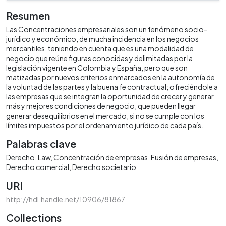
Resumen
Las Concentraciones empresariales son un fenómeno socio-
jurídico y económico, de mucha incidencia en los negocios
mercantiles, teniendo en cuenta que es una modalidad de
negocio que reúne figuras conocidas y delimitadas por la
legislación vigente en Colombia y España, pero que son
matizadas por nuevos criterios enmarcados en la autonomía de
la voluntad de las partes y la buena fe contractual; ofreciéndole a
las empresas que se integran la oportunidad de crecer y generar
más y mejores condiciones de negocio, que pueden llegar
generar desequilibrios en el mercado, si no se cumple con los
límites impuestos por el ordenamiento jurídico de cada país.
Palabras clave
Derecho
Law
Concentración de empresas
Fusión de empresas
Derecho comercial
Derecho societario
URI
http://hdl.handle.net/10906/81867
Collections