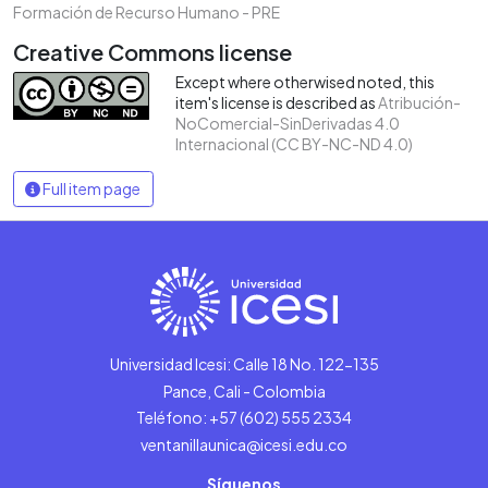
Formación de Recurso Humano - PRE
Creative Commons license
Except where otherwised noted, this
item's license is described as
Atribución-
NoComercial-SinDerivadas 4.0
Internacional (CC BY-NC-ND 4.0)
Full item page
Universidad Icesi: Calle 18 No. 122-135
Pance, Cali - Colombia
Teléfono: +57 (602) 555 2334
ventanillaunica@icesi.edu.co
Síguenos