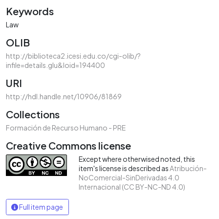
Keywords
Law
OLIB
http://biblioteca2.icesi.edu.co/cgi-olib/?
infile=details.glu&loid=194400
URI
http://hdl.handle.net/10906/81869
Collections
Formación de Recurso Humano - PRE
Creative Commons license
Except where otherwised noted, this
item's license is described as
Atribución-
NoComercial-SinDerivadas 4.0
Internacional (CC BY-NC-ND 4.0)
Full item page