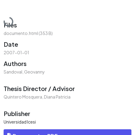
Loading...
Files
documento.html
(353 B)
Date
2007-01-01
Authors
Sandoval, Geovanny
Thesis Director / Advisor
Quintero Mosquera, Diana Patricia
Publisher
Universidad Icesi