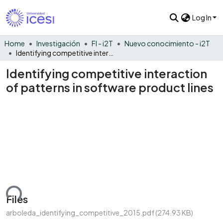
Log In
Home
Investigación
FI - i2T
Nuevo conocimiento - i2T
Identifying competitive interaction of patterns in software product lines
Identifying competitive interaction
of patterns in software product lines
ding...
Files
arboleda_identifying_competitive_2015.pdf
(274.93 KB)