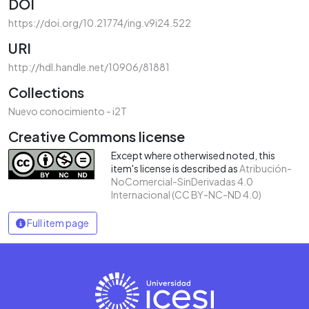
DOI
https://doi.org/10.21774/ing.v9i24.522
URI
http://hdl.handle.net/10906/81881
Collections
Nuevo conocimiento - i2T
Creative Commons license
Except where otherwised noted, this
item's license is described as
Atribución-
NoComercial-SinDerivadas 4.0
Internacional (CC BY-NC-ND 4.0)
Full item page