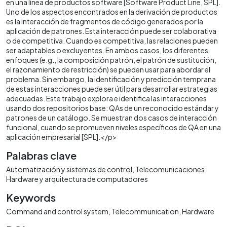
en una línea de productos software [Software Product Line, SPL].
Uno de los aspectos encontrados en la derivación de productos
es la interacción de fragmentos de código generados por la
aplicación de patrones. Esta interacción puede ser colaborativa
o de competitiva. Cuando es competitiva, las relaciones pueden
ser adaptables o excluyentes. En ambos casos, los diferentes
enfoques (e.g., la composición patrón, el patrón de sustitución,
el razonamiento de restricción) se pueden usar para abordar el
problema. Sin embargo, la identificación y predicción temprana
de estas interacciones puede ser útil para desarrollar estrategias
adecuadas. Este trabajo explora e identifica las interacciones
usando dos repositorios base: QAs de un reconocido estándar y
patrones de un catálogo. Se muestran dos casos de interacción
funcional, cuando se promueven niveles específicos de QA en una
aplicación empresarial [SPL].</p>
Palabras clave
Automatización y sistemas de control
Telecomunicaciones
Hardware y arquitectura de computadores
Keywords
Command and control system
Telecommunication
Hardware