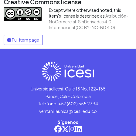
Creative Commons license
Except where otherwised noted, this
item's license is described as
Atribución-
NoComercial-SinDerivadas 4.0
Internacional (CC BY-NC-ND 4.0)
Full item page
Universidad Icesi: Calle 18 No. 122-135
Pance, Cali - Colombia
Teléfono: +57 (602) 555 2334
ventanillaunica@icesi.edu.co
Síguenos