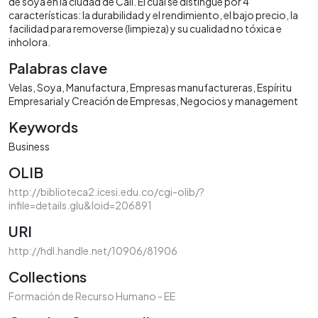
de soya en la ciudad de Cali. El cual se distingue por 4
características: la durabilidad y el rendimiento, el bajo precio, la
facilidad para removerse (limpieza) y su cualidad no tóxica e
inholora.
Palabras clave
Velas
Soya
Manufactura
Empresas manufactureras
Espíritu
Empresarial y Creación de Empresas
Negocios y management
Keywords
Business
OLIB
http://biblioteca2.icesi.edu.co/cgi-olib/?
infile=details.glu&loid=206891
URI
http://hdl.handle.net/10906/81906
Collections
Formación de Recurso Humano - EE