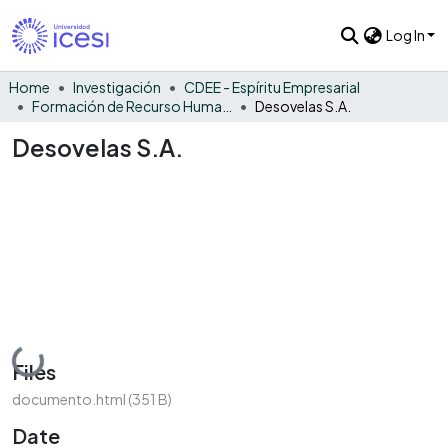
Log In
Home
Investigación
CDEE - Espíritu Empresarial
Formación de Recurso Humano - EE
Desovelas S.A.
Desovelas S.A.
Loading...
Files
documento.html
(351 B)
Date