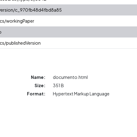
r/version/c_970fb48d4fbd8a85
ics/workingPaper
o
cs/publishedVersion
Name:
documento.html
Size:
351 B
Format:
Hypertext Markup Language