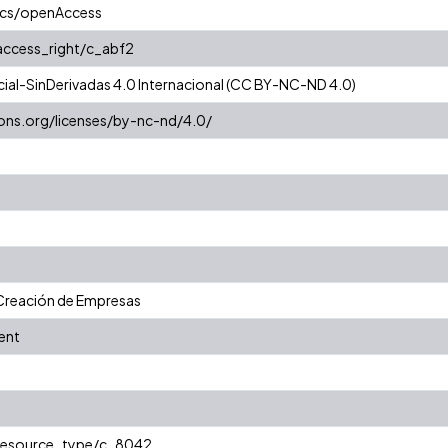
ics/openAccess
/access_right/c_abf2
al-SinDerivadas 4.0 Internacional (CC BY-NC-ND 4.0)
ons.org/licenses/by-nc-nd/4.0/
y Creación de Empresas
ent
/resource_type/c_8042