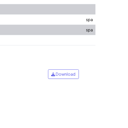
spa
spa
Download