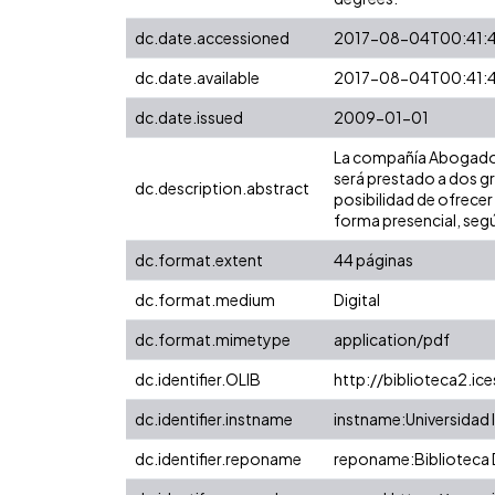
dc.date.accessioned
2017-08-04T00:41:
dc.date.available
2017-08-04T00:41:
dc.date.issued
2009-01-01
La compañía Abogados 2
será prestado a dos g
dc.description.abstract
posibilidad de ofrecer 
forma presencial, según
dc.format.extent
44 páginas
dc.format.medium
Digital
dc.format.mimetype
application/pdf
dc.identifier.OLIB
http://biblioteca2.ic
dc.identifier.instname
instname:Universidad I
dc.identifier.reponame
reponame:Biblioteca D