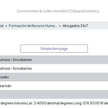
Communities & Collections
All of DSpace
Statistics
ial
Formación de Recurso Humano - EE
Abogados 24/7
Simple item page
 Icesi – Estudiantes
 Icesi – Estudiantes
icedec
sar Iván
 N degrees minutes Lat: 3.4000 decimal degrees Long: 076 30 00 W 