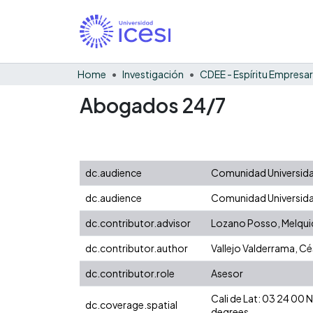
Home
Investigación
CDEE - Espíritu Empresar
Abogados 24/7
dc.audience
Comunidad Universidad
dc.audience
Comunidad Universidad
dc.contributor.advisor
Lozano Posso, Melqu
dc.contributor.author
Vallejo Valderrama, Cé
dc.contributor.role
Asesor
Cali de Lat: 03 24 00
dc.coverage.spatial
degrees.