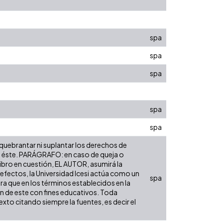
spa
spa
spa
spa
spa
 quebrantar ni suplantar los derechos de
obre éste. PARÁGRAFO: en caso de queja o
libro en cuestión, EL AUTOR, asumirá la
 efectos, la Universidad Icesi actúa como un
spa
ara que en los términos establecidos en la
ón de este con fines educativos. Toda
xto citando siempre la fuentes, es decir el