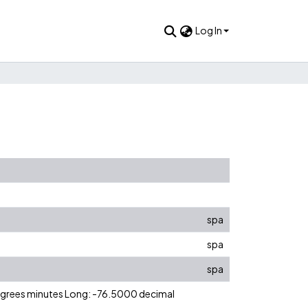
Log In
spa
spa
spa
degrees minutes Long: -76.5000 decimal