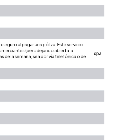
seguro al pagar una póliza. Este servicio
omerciantes (perodejando abierta la
spa
ías de la semana, sea por vía telefónica o de