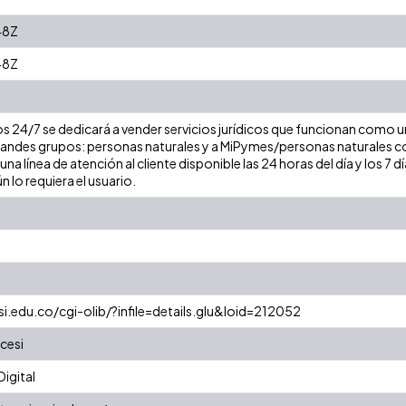
48Z
48Z
4/7 se dedicará a vender servicios jurídicos que funcionan como un 
randes grupos: personas naturales y a MiPymes/personas naturales c
una línea de atención al cliente disponible las 24 horas del día y los 7 d
 lo requiera el usuario.
esi.edu.co/cgi-olib/?infile=details.glu&loid=212052
cesi
igital