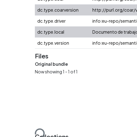
dc.type.coarversion
http://purl.org/coa
dc.type.driver
info:eu-repo/semant
dc.type.local
Documento de trabaj
dc.type.version
info:eu-repo/semanti
Files
Original bundle
Now showing
1 - 1 of 1
Loading...
Collections