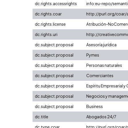
dc.rights.accessrights
info:eu-repo/semant
dc.rights.coar
http://purl.org/coar
dc.rights.license
Atribución-NoComerci
dc.rights.uri
http://creativecomm
dc.subject.proposal
Asesoría jurídica
dc.subject.proposal
Pymes
dc.subject.proposal
Personas naturales
dc.subject.proposal
Comerciantes
dc.subject.proposal
Espíritu Empresarial 
dc.subject.proposal
Negocios y managem
dc.subject.proposal
Business
dc.title
Abogados 24/7
dc.type.coar
http://purl.org/coar