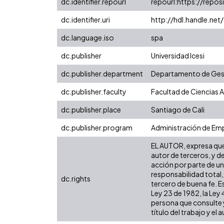
dc.identifier.repourl
repourl:https://reposi
dc.identifier.uri
http://hdl.handle.ne
dc.language.iso
spa
dc.publisher
Universidad Icesi
dc.publisher.department
Departamento de Gest
dc.publisher.faculty
Facultad de Ciencias 
dc.publisher.place
Santiago de Cali
dc.publisher.program
Administración de Em
EL AUTOR, expresa que 
autor de terceros, y de
acción por parte de un 
responsabilidad total,
dc.rights
tercero de buena fe. Es
Ley 23 de 1982, la Ley
persona que consulte y
título del trabajo y el a