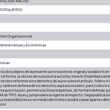
tory.icesi.edu.co/
t/10906/81930
ión Organizacional
Administrativas y Económicas
presas
la obra objeto de la presente autorización es original y la elaboró sin
 tal forma, la obra es de su exclusiva autoría y tiene la titularidad s
tercero referente a los derechos de autor sobre el artículo, folleto o 
 y saldrá en defensa de los derechos aquí autorizados; para todos los
ta autorización, permite a la Universidad Icesi, de forma indefinida, p
 44 de 1993, leyes y jurisprudencia vigente al respecto, haga publicaci
a sea la biblioteca o en medio electrónico podrá copiar apartes del te
utor.