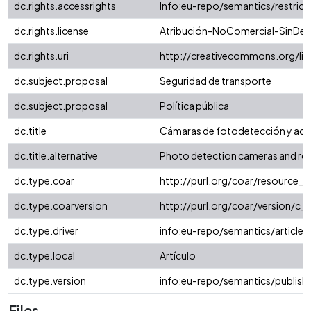
dc.rights.accessrights
Info:eu-repo/semantics/restric
dc.rights.license
Atribución-NoComercial-SinDeri
dc.rights.uri
http://creativecommons.org/li
dc.subject.proposal
Seguridad de transporte
dc.subject.proposal
Política pública
dc.title
Cámaras de fotodetección y accide
dc.title.alternative
Photo detection cameras and road 
dc.type.coar
http://purl.org/coar/resource_
dc.type.coarversion
http://purl.org/coar/version/
dc.type.driver
info:eu-repo/semantics/article
dc.type.local
Artículo
dc.type.version
info:eu-repo/semantics/publish
Files