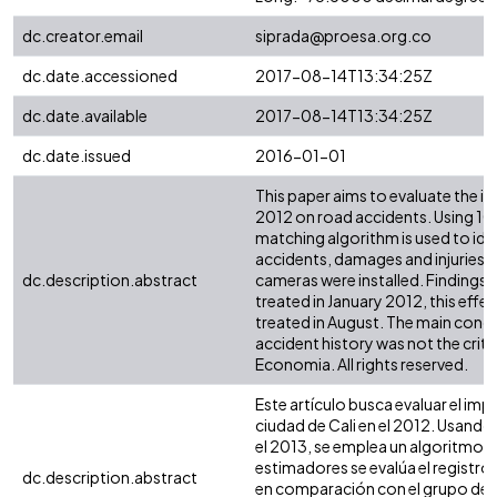
dc.creator.email
siprada@proesa.org.co
dc.date.accessioned
2017-08-14T13:34:25Z
dc.date.available
2017-08-14T13:34:25Z
dc.date.issued
2016-01-01
This paper aims to evaluate the im
2012 on road accidents. Using 10
matching algorithm is used to iden
accidents, damages and injuries i
dc.description.abstract
cameras were installed. Findings s
treated in January 2012, this effec
treated in August. The main conc
accident history was not the crit
Economia. All rights reserved.
Este artículo busca evaluar el im
ciudad de Cali en el 2012. Usando
el 2013, se emplea un algoritmo d
estimadores se evalúa el registro
dc.description.abstract
en comparación con el grupo de co