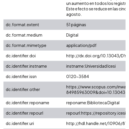
un aumento en todos los registros
Este efecto se reduce en las cinc
agosto.
dc.format.extent
51 páginas
dc.format.medium
Digital
dc.format.mimetype
application/pdf
dc.identifier.doi
http://dx.doi.org/10.13043/DYS
dc.identifier.instname
instname:Universidad Icesi
dc.identifier.issn
0120-3584
https://www.scopus.com/inward
dc.identifier.other
84985963009&doi=10.13043%
dc.identifier.reponame
reponame:Biblioteca Digital
dc.identifier.repourl
repourl:https://repository.icesi.
dc.identifier.uri
http://hdl.handle.net/10906/81