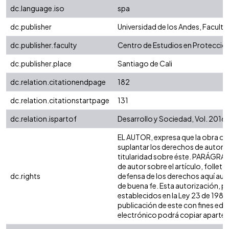
dc.language.iso
spa
dc.publisher
Universidad de los Andes, Facult
dc.publisher.faculty
Centro de Estudios en Protección
dc.publisher.place
Santiago de Cali
dc.relation.citationendpage
182
dc.relation.citationstartpage
131
dc.relation.ispartof
Desarrollo y Sociedad, Vol. 2016
EL AUTOR, expresa que la obra obje
suplantar los derechos de autor de 
titularidad sobre éste. PARÁGRAFO
de autor sobre el artículo, folleto
dc.rights
defensa de los derechos aquí auto
de buena fe. Esta autorización, pe
establecidos en la Ley 23 de 1982,
publicación de este con fines edu
electrónico podrá copiar apartes de