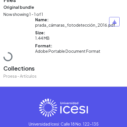
Original bundle
Now showing
1 - 1 of 1
Name:
prada_cámaras_fotodetección_2016.pdf
Size:
1.44 MB
Format:
Loading...
Adobe Portable Document Format
Collections
Proesa - Artículos
Universidad Icesi: Calle 18 No. 122-135