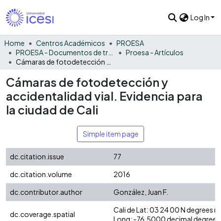
Log In
Home
Centros Académicos
PROESA
PROESA - Documentos de trabajos, técnicos y de divulgación
Proesa - Artículos
Cámaras de fotodetección y accidentalidad vial. Evidencia para la ciudad de Cali
Cámaras de fotodetección y
accidentalidad vial. Evidencia para
la ciudad de Cali
Simple item page
dc.citation.issue
77
dc.citation.volume
2016
dc.contributor.author
González, Juan F.
Cali de Lat: 03 24 00 N degrees 
dc.coverage.spatial
Long: -76.5000 decimal degrees