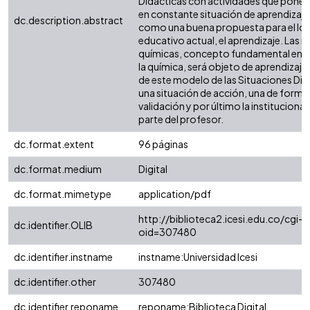
Didácticas con actividades que ponen 
en constante situación de aprendizaj
dc.description.abstract
como una buena propuesta para el logr
educativo actual, el aprendizaje. Las 
químicas, concepto fundamental en el
la química, será objeto de aprendizaje 
de este modelo de las Situaciones Did
una situación de acción, una de formu
validación y por último la instituciona
parte del profesor.
dc.format.extent
96 páginas
dc.format.medium
Digital
dc.format.mimetype
application/pdf
http://biblioteca2.icesi.edu.co/cgi-o
dc.identifier.OLIB
oid=307480
dc.identifier.instname
instname:Universidad Icesi
dc.identifier.other
307480
dc.identifier.reponame
reponame:Biblioteca Digital