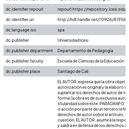
dc.identifier.repourl
repourl:https://repository.icesi.edu.
dc.identifier.uri
http://hdl.handle.net/10906/81956
dc.language.iso
spa
dc.publisher
Universidad Icesi
dc.publisher.department
Departamento de Pedagogía
dc.publisher.faculty
Escuela de Ciencias de la Educación
dc.publisher.place
Santiago de Cali
EL AUTOR, expresa que la obra objeto 
autorización es original y la elaboró si
suplantar los derechos de autor de terc
forma, la obra es de su exclusiva autorí
titularidad sobre éste. PARÁGRAFO: e
o acción por parte de un tercero refer
derechos de autor sobre el artículo, fo
cuestión, EL AUTOR, asumirá la respon
y saldrá en defensa de los derechos a