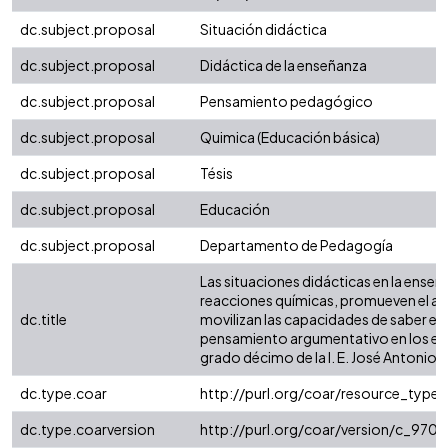
dc.subject.proposal
Situación didáctica
dc.subject.proposal
Didáctica de la enseñanza
dc.subject.proposal
Pensamiento pedagógico
dc.subject.proposal
Quimica (Educación básica)
dc.subject.proposal
Tésis
dc.subject.proposal
Educación
dc.subject.proposal
Departamento de Pedagogía
Las situaciones didácticas en la enseñ
reacciones químicas, promueven el ap
dc.title
movilizan las capacidades de saber en 
pensamiento argumentativo en los es
grado décimo de la I. E. José Antonio 
dc.type.coar
http://purl.org/coar/resource_type
dc.type.coarversion
http://purl.org/coar/version/c_97