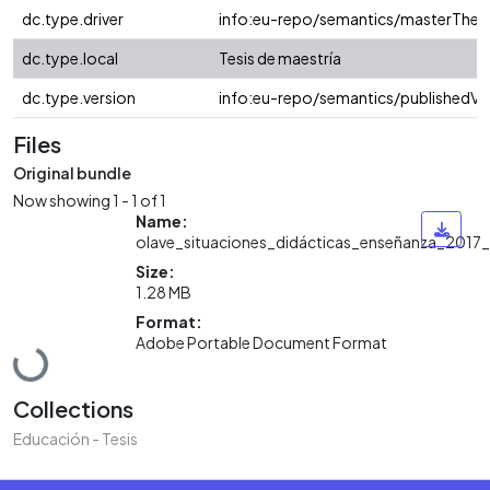
dc.type.driver
info:eu-repo/semantics/masterThesi
dc.type.local
Tesis de maestría
dc.type.version
info:eu-repo/semantics/publishedVe
Files
Original bundle
Now showing
1 - 1 of 1
Name:
olave_situaciones_didácticas_enseñanza_2017
Size:
1.28 MB
Format:
Adobe Portable Document Format
Loading...
Collections
Educación - Tesis