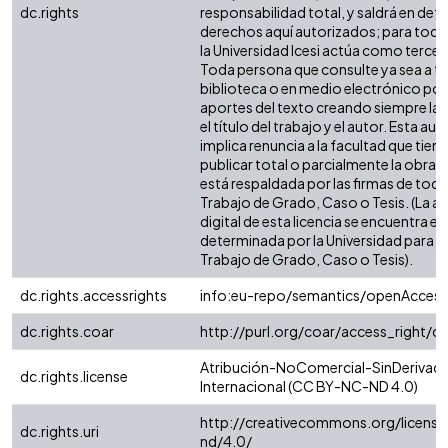
dc.rights
responsabilidad total, y saldrá en def
derechos aquí autorizados; para todo
la Universidad Icesi actúa como tercer
Toda persona que consulte ya sea a tr
biblioteca o en medio electrónico po
aportes del texto creando siempre la f
el título del trabajo y el autor. Esta au
implica renuncia a la facultad que tie
publicar total o parcialmente la obra. 
está respaldada por las firmas de tod
Trabajo de Grado, Caso o Tesis. (La a
digital de esta licencia se encuentra e
determinada por la Universidad para l
Trabajo de Grado, Caso o Tesis).
dc.rights.accessrights
info:eu-repo/semantics/openAccess
dc.rights.coar
http://purl.org/coar/access_right/c
Atribución-NoComercial-SinDerivada
dc.rights.license
Internacional (CC BY-NC-ND 4.0)
http://creativecommons.org/license
dc.rights.uri
nd/4.0/