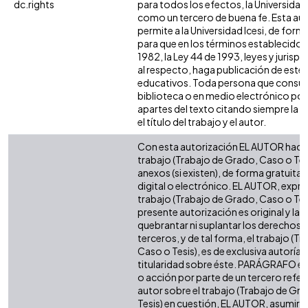
dc.rights
para todos los efectos, la Universidad 
como un tercero de buena fe. Esta aut
permite a la Universidad Icesi, de forma
para que en los términos establecidos 
1982, la Ley 44 de 1993, leyes y jurisp
al respecto, haga publicación de este 
educativos. Toda persona que consulte
biblioteca o en medio electrónico po
apartes del texto citando siempre la fu
el título del trabajo y el autor.
Con esta autorización EL AUTOR hace 
trabajo (Trabajo de Grado, Caso o Tesi
anexos (si existen), de forma gratuita
digital o electrónico. EL AUTOR, expre
trabajo (Trabajo de Grado, Caso o Tesi
presente autorización es original y la 
quebrantar ni suplantar los derechos 
terceros, y de tal forma, el trabajo (T
Caso o Tesis), es de exclusiva autoría y 
titularidad sobre éste. PARÁGRAFO en
o acción por parte de un tercero refere
autor sobre el trabajo (Trabajo de Gr
Tesis) en cuestión, EL AUTOR, asumirá 