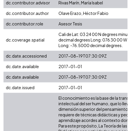
dc.contributor.advisor
Rivas Marín, María Isabel
dc.contributor.author
Olave Erazo, Héctor Fabio
dc.contributor.role
Asesor Tesis
Cali de Lat: 03 24 00 N degrees minut
dc.coverage.spatial
decimal degrees Long: 076 30 00 W d
Long: -76.5000 decimal degrees.
dc.date.accessioned
2017-08-19T07:30:09Z
dc.date.available
2017-01-01
dc.date.available
2017-08-19T07:30:09Z
dc.date.issued
2017-01-01
El conocimiento es la base de la tran
intelectual del ser humano, que lo llev
dimensión superior del pensamiento, 
requiere de técnicas didácticas y ped
aprendizaje acordes al contexto donde
Para este propósito, La Teoría de las 