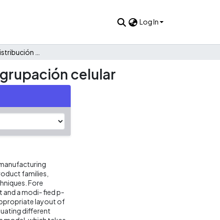
Log In
Metodología de distribución de plantas en ambientes de agrupación celular
grupación celular
e manufacturing
oduct families,
chniques. Fore
t and a modi- fied p-
appropriate layout of
luating different
m model, which takes