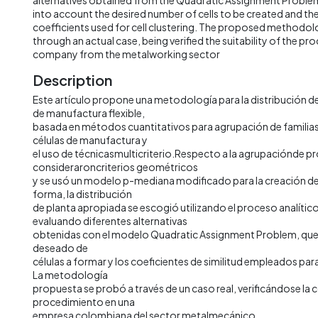
into account the desired number of cells to be created and the 
coefficients used for cell clustering. The proposed methodo
through an actual case, being verified the suitability of the p
company from the metalworking sector
Description
Este artículo propone una metodología para la distribución d
de manufactura flexible,
basada en métodos cuantitativos para agrupación de familia
células de manufactura y
el uso de técnicasmulticriterio.Respecto a la agrupaciónde p
consideraroncriterios geométricos
y se usó un modelo p-mediana modificado para la creación de 
forma, la distribución
de planta apropiada se escogió utilizando el proceso analítico
evaluando diferentes alternativas
obtenidas con el modelo Quadratic Assignment Problem, que
deseado de
células a formar y los coeficientes de similitud empleados para
La metodología
propuesta se probó a través de un caso real, verificándose la 
procedimiento en una
empresa colombiana del sector metalmecánico.