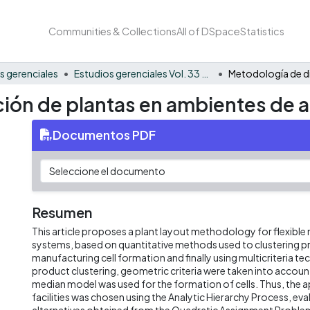
Communities & Collections
All of DSpace
Statistics
s gerenciales
Estudios gerenciales Vol. 33 No. 143
ción de plantas en ambientes de a
Documentos PDF
Resumen
This article proposes a plant layout methodology for flexibl
systems, based on quantitative methods used to clustering pr
manufacturing cell formation and finally using multicriteria te
product clustering, geometric criteria were taken into accoun
median model was used for the formation of cells. Thus, the 
facilities was chosen using the Analytic Hierarchy Process, eva
alternatives obtained from the Quadratic Assignment Proble