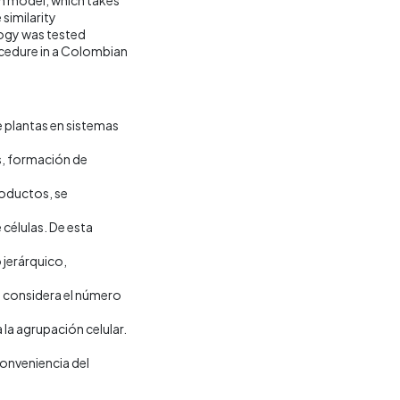
similarity
logy was tested
rocedure in a Colombian
e plantas en sistemas
s, formación de
roductos, se
células. De esta
 jerárquico,
 considera el número
 la agrupación celular.
conveniencia del