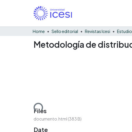
Home
Sello editorial
Revistas Icesi
Estudio
Metodología de distribu
Loading...
Files
documento.html
(383 B)
Date