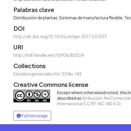
Palabras clave
Distribución de plantas
Sistemas de manufactura flexible
Tec
DOI
http://dx.doi.org/10.1016/j.estger.2017.03.003
URI
http://hdl.handle.net/10906/82024
Collections
Estudios gerenciales Vol. 33 No. 143
Creative Commons license
Except where otherwised noted, this ite
described as
Atribución-NoComercial-
Internacional (CC BY-NC-ND 4.0)
Full item page