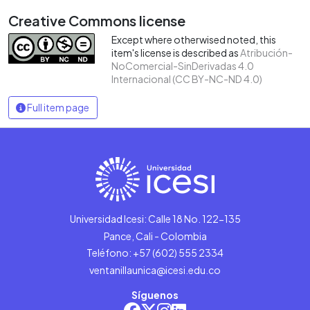
Creative Commons license
Except where otherwised noted, this
item's license is described as
Atribución-
NoComercial-SinDerivadas 4.0
Internacional (CC BY-NC-ND 4.0)
Full item page
Universidad Icesi: Calle 18 No. 122-135
Pance, Cali - Colombia
Teléfono: +57 (602) 555 2334
ventanillaunica@icesi.edu.co
Síguenos