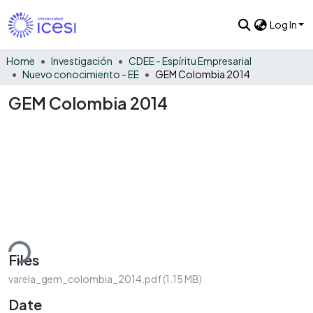
Log In
Home
Investigación
CDEE - Espíritu Empresarial
Nuevo conocimiento - EE
GEM Colombia 2014
GEM Colombia 2014
ding...
Files
varela_gem_colombia_2014.pdf
(1.15 MB)
Date