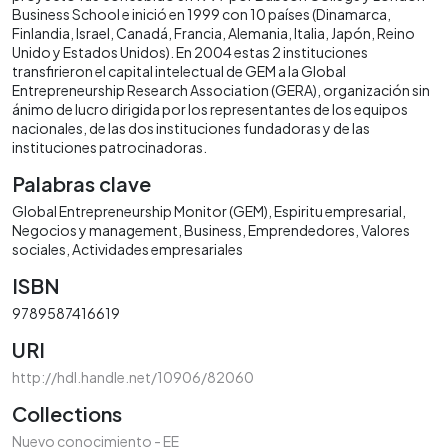
Business School e inició en 1999 con 10 países (Dinamarca,
Finlandia, Israel, Canadá, Francia, Alemania, Italia, Japón, Reino
Unido y Estados Unidos). En 2004 estas 2 instituciones
transfirieron el capital intelectual de GEM a la Global
Entrepreneurship Research Association (GERA), organización sin
ánimo de lucro dirigida por los representantes de los equipos
nacionales, de las dos instituciones fundadoras y de las
instituciones patrocinadoras.
Palabras clave
Global Entrepreneurship Monitor (GEM)
Espiritu empresarial
Negocios y management
Business
Emprendedores
Valores
sociales
Actividades empresariales
ISBN
9789587416619
URI
http://hdl.handle.net/10906/82060
Collections
Nuevo conocimiento - EE