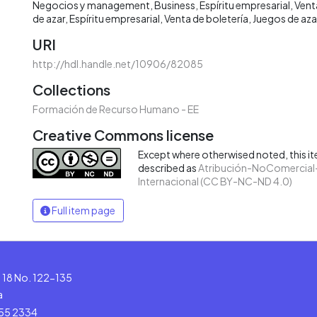
Negocios y management
Business
Espíritu empresarial
Vent
de azar
Espíritu empresarial
Venta de boletería
Juegos de aza
URI
http://hdl.handle.net/10906/82085
Collections
Formación de Recurso Humano - EE
Creative Commons license
Except where otherwised noted, this ite
described as
Atribución-NoComercial-
Internacional (CC BY-NC-ND 4.0)
Full item page
le 18 No. 122-135
a
555 2334