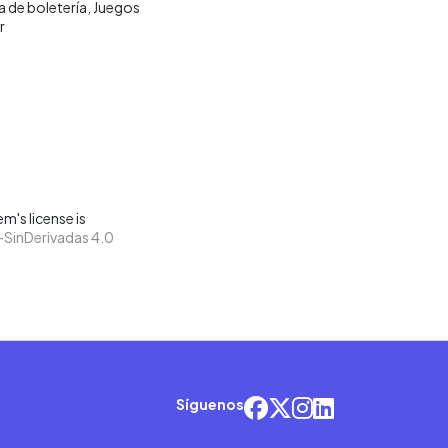
a de boletería
Juegos
r
m's license is
SinDerivadas 4.0
Síguenos