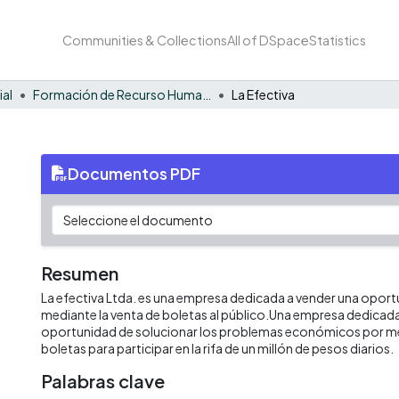
Communities & Collections
All of DSpace
Statistics
ial
Formación de Recurso Humano - EE
La Efectiva
Documentos PDF
Resumen
La efectiva Ltda. es una empresa dedicada a vender una opor
mediante la venta de boletas al público.Una empresa dedicada
oportunidad de solucionar los problemas económicos por me
boletas para participar en la rifa de un millón de pesos diarios.
Palabras clave