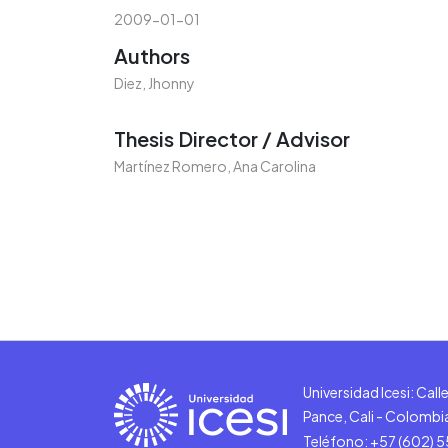
2009-01-01
Authors
Diez, Jhonny
Thesis Director / Advisor
Martínez Romero, Ana Carolina
Universidad Icesi: Cal
Pance, Cali - Colombi
Teléfono: +57 (602) 