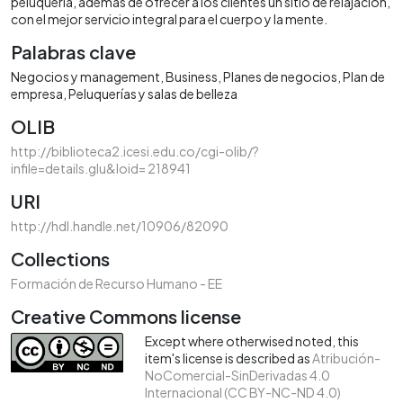
peluquería, además de ofrecer a los clientes un sitio de relajación,
con el mejor servicio integral para el cuerpo y la mente.
Palabras clave
Negocios y management
Business
Planes de negocios
Plan de
empresa
Peluquerías y salas de belleza
OLIB
http://biblioteca2.icesi.edu.co/cgi-olib/?
infile=details.glu&loid= 218941
URI
http://hdl.handle.net/10906/82090
Collections
Formación de Recurso Humano - EE
Creative Commons license
Except where otherwised noted, this
item's license is described as
Atribución-
NoComercial-SinDerivadas 4.0
Internacional (CC BY-NC-ND 4.0)