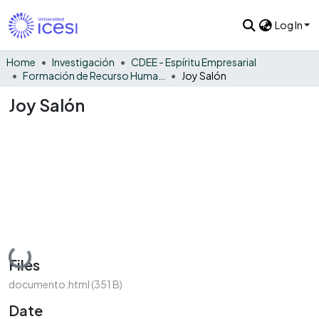
Log In
Home
Investigación
CDEE - Espíritu Empresarial
Formación de Recurso Humano - EE
Joy Salón
Joy Salón
Loading...
Files
documento.html
(351 B)
Date