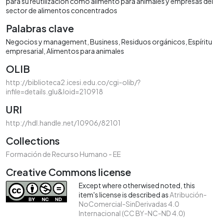
para su reutilización como alimento para animales y empresas del
sector de alimentos concentrados
Palabras clave
Negocios y management
Business
Residuos orgánicos
Espíritu
empresarial
Alimentos para animales
OLIB
http://biblioteca2.icesi.edu.co/cgi-olib/?
infile=details.glu&loid=210918
URI
http://hdl.handle.net/10906/82101
Collections
Formación de Recurso Humano - EE
Creative Commons license
Except where otherwised noted, this
item's license is described as
Atribución-
NoComercial-SinDerivadas 4.0
Internacional (CC BY-NC-ND 4.0)