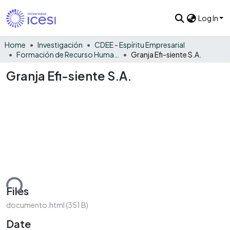
Log In
Home
Investigación
CDEE - Espíritu Empresarial
Formación de Recurso Humano - EE
Granja Efi-siente S.A.
Granja Efi-siente S.A.
ding...
Files
documento.html
(351 B)
Date