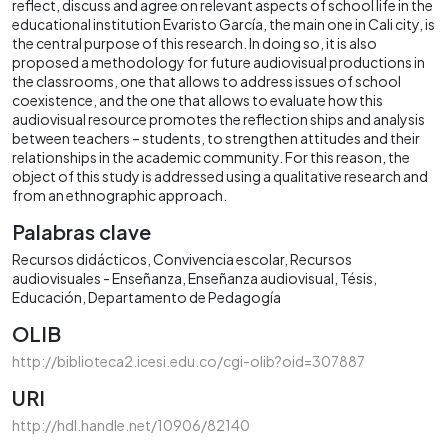
reflect, discuss and agree on relevant aspects of school life in the
educational institution Evaristo García, the main one in Cali city, is
the central purpose of this research. In doing so, it is also
proposed a methodology for future audiovisual productions in
the classrooms, one that allows to address issues of school
coexistence, and the one that allows to evaluate how this
audiovisual resource promotes the reflection ships and analysis
between teachers – students, to strengthen attitudes and their
relationships in the academic community. For this reason, the
object of this study is addressed using a qualitative research and
from an ethnographic approach.
Palabras clave
Recursos didácticos
Convivencia escolar
Recursos
audiovisuales - Enseñanza
Enseñanza audiovisual
Tésis
Educación
Departamento de Pedagogía
OLIB
http://biblioteca2.icesi.edu.co/cgi-olib?oid=307887
URI
http://hdl.handle.net/10906/82140