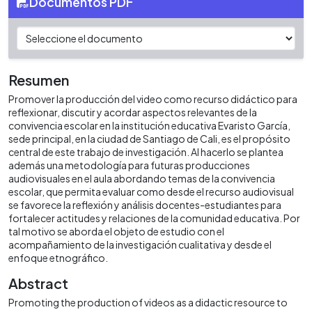
Documentos PDF
Resumen
Promover la producción del video como recurso didáctico para
reflexionar, discutir y acordar aspectos relevantes de la
convivencia escolar en la institución educativa Evaristo García,
sede principal, en la ciudad de Santiago de Cali, es el propósito
central de este trabajo de investigación. Al hacerlo se plantea
además una metodología para futuras producciones
audiovisuales en el aula abordando temas de la convivencia
escolar, que permita evaluar como desde el recurso audiovisual
se favorece la reflexión y análisis docentes-estudiantes para
fortalecer actitudes y relaciones de la comunidad educativa. Por
tal motivo se aborda el objeto de estudio con el
acompañamiento de la investigación cualitativa y desde el
enfoque etnográfico.
Abstract
Promoting the production of videos as a didactic resource to