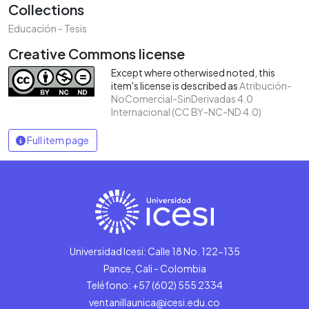
Collections
Educación - Tesis
Creative Commons license
Except where otherwised noted, this
item's license is described as
Atribución-
NoComercial-SinDerivadas 4.0
Internacional (CC BY-NC-ND 4.0)
Full item page
Universidad Icesi: Calle 18 No. 122-135
Pance, Cali - Colombia
Teléfono: +57 (602) 555 2334
ventanillaunica@icesi.edu.co