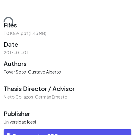
ding...
Files
T01089.pdf
(1.43 MB)
Date
2017-01-01
Authors
Tovar Soto, Gustavo Alberto
Thesis Director / Advisor
Nieto Collazos, Germán Ernesto
Publisher
Universidad Icesi