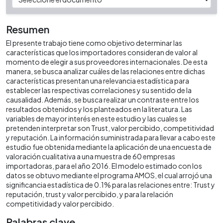
Resumen
El presente trabajo tiene como objetivo determinar las
características que los importadores consideran de valor al
momento de elegir a sus proveedores internacionales. De esta
manera, se busca analizar cuáles de las relaciones entre dichas
características presentan una relevancia estadística para
establecer las respectivas correlaciones y su sentido de la
causalidad. Además, se busca realizar un contraste entre los
resultados obtenidos y los planteados en la literatura. Las
variables de mayor interés en este estudio y las cuales se
pretenden interpretar son Trust, valor percibido, competitividad
y reputación. La información suministrada para llevar a cabo este
estudio fue obtenida mediante la aplicación de una encuesta de
valoración cualitativa a una muestra de 60 empresas
importadoras, para el año 2016. El modelo estimado con los
datos se obtuvo mediante el programa AMOS, el cual arrojó una
significancia estadística de 0.1% para las relaciones entre: Trust y
reputación, trust y valor percibido, y para la relación
competitividad y valor percibido.
Palabras clave