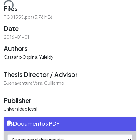
ding...
Files
TG01555.pdf
(3.78 MB)
Date
2016-01-01
Authors
Castaño Ospina, Yuleidy
Thesis Director / Advisor
Buenaventura Vera, Guillermo
Publisher
Universidad Icesi
Documentos PDF