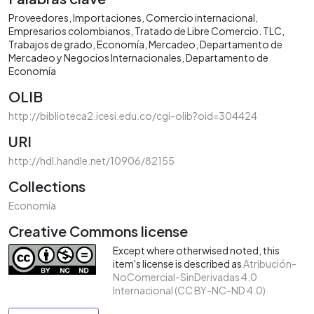
Proveedores
Importaciones
Comercio internacional
Empresarios colombianos
Tratado de Libre Comercio. TLC
Trabajos de grado
Economía
Mercadeo
Departamento de
Mercadeo y Negocios Internacionales
Departamento de
Economía
OLIB
http://biblioteca2.icesi.edu.co/cgi-olib?oid=304424
URI
http://hdl.handle.net/10906/82155
Collections
Economía
Creative Commons license
Except where otherwised noted, this
item's license is described as
Atribución-
NoComercial-SinDerivadas 4.0
Internacional (CC BY-NC-ND 4.0)