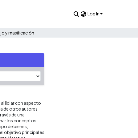
Log In
jo y masificación
al lidiar con aspecto
ura de otros autores
través de una
inar los conceptos
tipo de bienes,
 objetivo principal es
ecto Masstige.