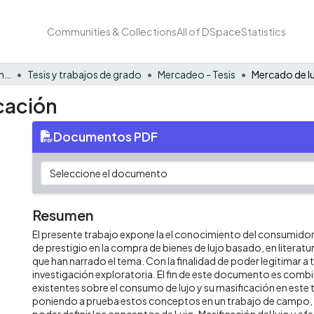
Communities & Collections
All of DSpace
Statistics
Facultad de Negocios y Economía
Tesis y trabajos de grado
Mercadeo - Tesis
Mercado de lu
cación
Documentos PDF
Resumen
El presente trabajo expone la el conocimiento del consumidor 
de prestigio en la compra de bienes de lujo basado, en literat
que han narrado el tema. Con la finalidad de poder legitimar a 
investigación exploratoria. El fin de este documento es comb
existentes sobre el consumo de lujo y su masificación en este 
poniendo a prueba estos conceptos en un trabajo de campo, el
poder definir los conceptos de Lujo, Masificación del lujo y ef