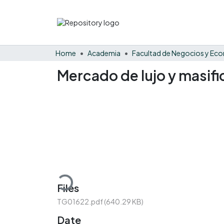
Home
Academia
Mercado de lujo y masifi
Loading...
Files
TG01622.pdf
(640.29 KB)
Date