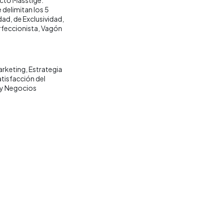
 delimitan los 5
ad, de Exclusividad,
erfeccionista, Vagón
arketing
Estrategia
tisfacción del
y Negocios