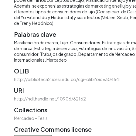
Además, se exponen las estrategias de marketing en el lujo y se
diferentes tipos de consumidores de lujo (Conspicuo, de Calid
del Yo Extendido y Hedonista) y sus efectos (Veblen, Snob, P
de Tren y Hedónico).
Palabras clave
Masificación de marca
Lujo
Consumidores
Estrategias de m
de marca
Estrategia de servicio
Estrategias de innovación
Sa
consumidor
Trabajos de grado
Departamento de Mercadeo 
Internacionales
Mercadeo
OLIB
http://biblioteca2.icesi.edu.co/cgi-olib?oid=304641
URI
http://hdl.handle.net/10906/82162
Collections
Mercadeo - Tesis
Creative Commons license