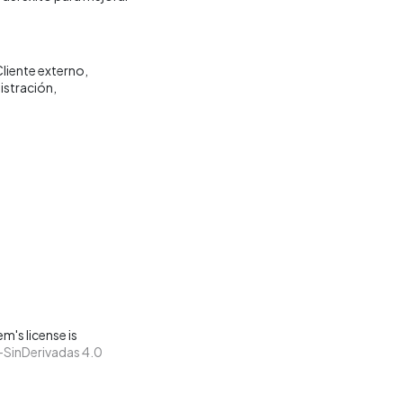
liente externo
istración
m's license is
SinDerivadas 4.0