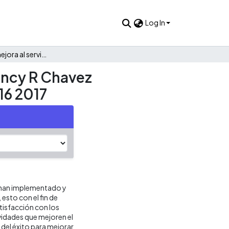
Log In
Propuesta de mejora al servicio al cliente en la empresa Nancy R Chavez refrigeración industrial en la ciudad de Palmira periodo 2016 2017
Nancy R Chavez
16 2017
s han implementado y
esto con el fin de
atisfacción con los
ividades que mejoren el
 del éxito para mejorar