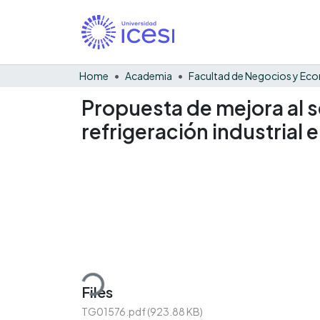
Home
Academia
Propuesta de mejora al s
refrigeración industrial 
Loading...
Files
TG01576.pdf
(923.88 KB)