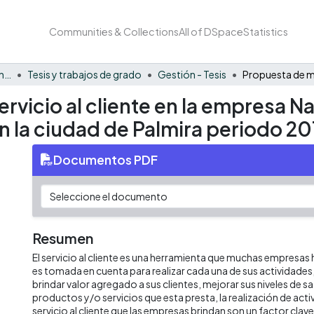
Communities & Collections
All of DSpace
Statistics
Facultad de Negocios y Economía
Tesis y trabajos de grado
Gestión - Tesis
ervicio al cliente en la empresa 
en la ciudad de Palmira periodo 20
Documentos PDF
Resumen
El servicio al cliente es una herramienta que muchas empresa
es tomada en cuenta para realizar cada una de sus actividades, 
brindar valor agregado a sus clientes, mejorar sus niveles de s
productos y/o servicios que esta presta, la realización de act
servicio al cliente que las empresas brindan son un factor clave