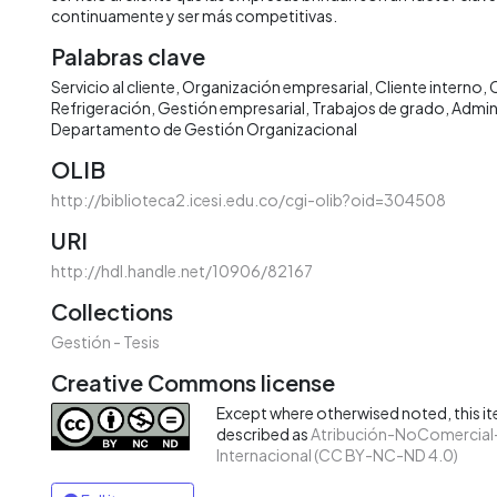
continuamente y ser más competitivas.
Palabras clave
Servicio al cliente
Organización empresarial
Cliente interno
C
Refrigeración
Gestión empresarial
Trabajos de grado
Admin
Departamento de Gestión Organizacional
OLIB
http://biblioteca2.icesi.edu.co/cgi-olib?oid=304508
URI
http://hdl.handle.net/10906/82167
Collections
Gestión - Tesis
Creative Commons license
Except where otherwised noted, this ite
described as
Atribución-NoComercial-
Internacional (CC BY-NC-ND 4.0)