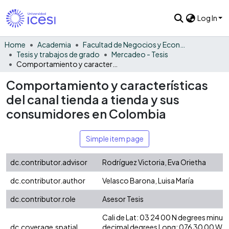
Log In
Home
Academia
Facultad de Negocios y Economía
Tesis y trabajos de grado
Mercadeo - Tesis
Comportamiento y características del canal tienda a tienda y sus consumidores en Colombia
Comportamiento y características
del canal tienda a tienda y sus
consumidores en Colombia
Simple item page
dc.contributor.advisor
Rodríguez Victoria, Eva Orietha
dc.contributor.author
Velasco Barona, Luisa María
dc.contributor.role
Asesor Tesis
Cali de Lat: 03 24 00 N degrees minut
dc.coverage.spatial
decimal degrees Long: 076 30 00 W d