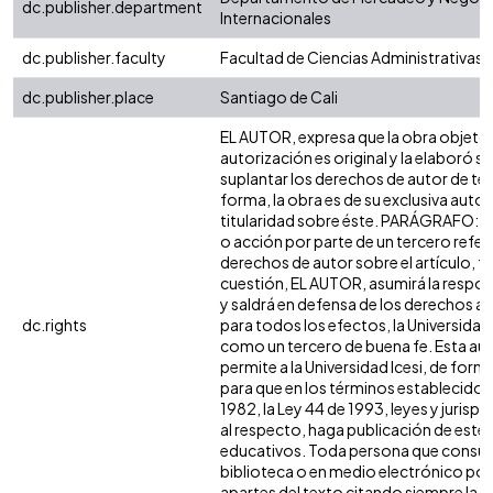
dc.publisher.department
Internacionales
dc.publisher.faculty
Facultad de Ciencias Administrativas
dc.publisher.place
Santiago de Cali
EL AUTOR, expresa que la obra objeto 
autorización es original y la elaboró si
suplantar los derechos de autor de terc
forma, la obra es de su exclusiva autorí
titularidad sobre éste. PARÁGRAFO: e
o acción por parte de un tercero refer
derechos de autor sobre el artículo, fo
cuestión, EL AUTOR, asumirá la respon
y saldrá en defensa de los derechos a
dc.rights
para todos los efectos, la Universidad 
como un tercero de buena fe. Esta aut
permite a la Universidad Icesi, de forma
para que en los términos establecidos 
1982, la Ley 44 de 1993, leyes y jurisp
al respecto, haga publicación de este 
educativos. Toda persona que consulte
biblioteca o en medio electrónico po
apartes del texto citando siempre la fu