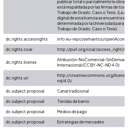
publicar total o parcialmente la obra. 
está respaldada por las firmas de tod
Trabajo de Grado, Caso o Tesis. (La a
digital de esta licencia se encuentra e
determinada por la Universidad para l
Trabajo de Grado, Caso o Tesis).
dc.rights.accessrights
info:eu-repo/semantics/openAccess
dc.rights.coar
http://purl.org/coar/access_right/c
Atribución-NoComercial-SinDerivada
dc.rights.license
Internacional (CC BY-NC-ND 4.0)
http://creativecommons.org/license
dc.rights.uri
nd/4.0/
dc.subject.proposal
Canal tradicional
dc.subject.proposal
Tiendas de barrio
dc.subject.proposal
Medios de pago
dc.subject.proposal
Estrategias de mercadeo