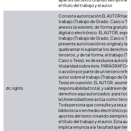
el título del trabajo y el autor.
Con esta autorización EL AUTOR hace 
trabajo (Trabajo de Grado, Caso o Tesi
anexos (si existen), de forma gratuita
digital o electrónico. EL AUTOR, expre
trabajo (Trabajo de Grado, Caso o Tesi
presente autorización es original y la 
quebrantar ni suplantar los derechos 
terceros, y de tal forma, el trabajo (T
Caso o Tesis), es de exclusiva autoría y 
titularidad sobre éste. PARÁGRAFO en
o acción por parte de un tercero refere
autor sobre el trabajo (Trabajo de Gr
Tesis) en cuestión, EL AUTOR, asumirá 
dc.rights
responsabilidad total, y saldrá en def
derechos aquí autorizados; para todo
la Universidad Icesi actúa como tercer
Toda persona que consulte ya sea a tr
biblioteca o en medio electrónico po
aportes del texto creando siempre la f
el título del trabajo y el autor. Esta au
implica renuncia a la facultad que tie