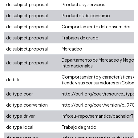
dc.subject.proposal
Productos y servicios
dc.subject.proposal
Productos de consumo
dc.subject.proposal
Comportamiento del consumidor
dc.subject.proposal
Trabajos de grado
dc.subject.proposal
Mercadeo
Departamento de Mercadeo y Negoc
dc.subject.proposal
Internacionales
Comportamiento y características del
dc.title
tienda y sus consumidores en Colomb
dc.type.coar
http://purl.org/coar/resource_type/
dc.type.coarversion
http://purl.org/coar/version/c_97
dc.type.driver
info:eu-repo/semantics/bachelorThe
dc.type.local
Trabajo de grado