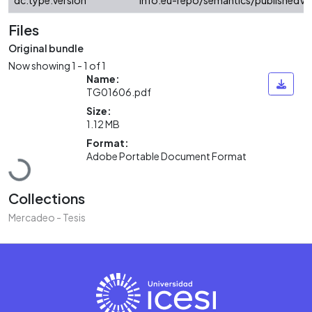
dc.type.version
info:eu-repo/semantics/publishedVe
Files
Original bundle
Now showing
1 - 1 of 1
Name:
TG01606.pdf
Size:
1.12 MB
Format:
Adobe Portable Document Format
Loading...
Collections
Mercadeo - Tesis