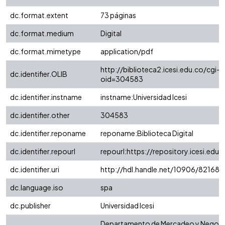
dc.format.extent
73 páginas
dc.format.medium
Digital
dc.format.mimetype
application/pdf
http://biblioteca2.icesi.edu.co/cgi-o
dc.identifier.OLIB
oid=304583
dc.identifier.instname
instname:Universidad Icesi
dc.identifier.other
304583
dc.identifier.reponame
reponame:Biblioteca Digital
dc.identifier.repourl
repourl:https://repository.icesi.edu.
dc.identifier.uri
http://hdl.handle.net/10906/82168
dc.language.iso
spa
dc.publisher
Universidad Icesi
Departamento de Mercadeo y Negoc