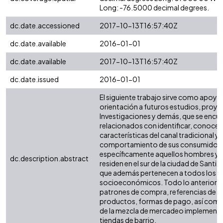
Long: -76.5000 decimal degrees.
dc.date.accessioned
2017-10-13T16:57:40Z
dc.date.available
2016-01-01
dc.date.available
2017-10-13T16:57:40Z
dc.date.issued
2016-01-01
El siguiente trabajo sirve como apoyo,
orientación a futuros estudios, proye
Investigaciones y demás, que se encu
relacionados con identificar, conocer y
características del canal tradicional y e
comportamiento de sus consumidore
específicamente aquellos hombres y 
dc.description.abstract
residen en el sur de la ciudad de Santia
que además pertenecen a todos los e
socioeconómicos. Todo lo anterior pa
patrones de compra, referencias de lo
productos, formas de pago, así como 
de la mezcla de mercadeo implementa
tiendas de barrio.