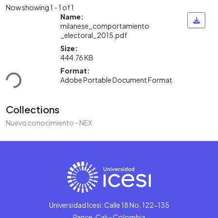
Now showing
1 - 1 of 1
Name:
milanese_comportamiento
_electoral_2015.pdf
Size:
444.76 KB
ding...
Format:
Adobe Portable Document Format
Collections
Nuevo conocimiento - NEX
Universidad Icesi: Calle 18 No. 122-135
Pance, Cali - Colombia