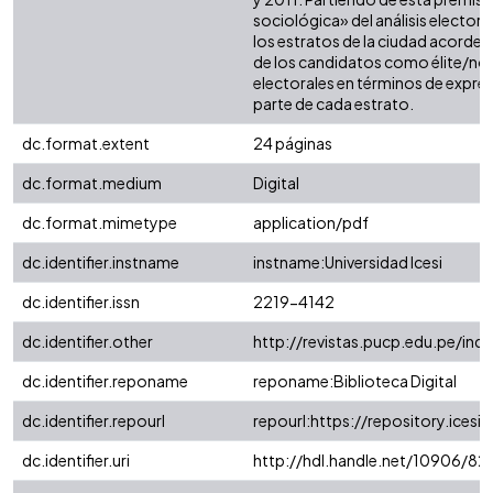
sociológica» del análisis electora
los estratos de la ciudad acorde
de los candidatos como élite/no él
electorales en términos de expres
parte de cada estrato.
dc.format.extent
24 páginas
dc.format.medium
Digital
dc.format.mimetype
application/pdf
dc.identifier.instname
instname:Universidad Icesi
dc.identifier.issn
2219-4142
dc.identifier.other
http://revistas.pucp.edu.pe/inde
dc.identifier.reponame
reponame:Biblioteca Digital
dc.identifier.repourl
repourl:https://repository.icesi.
dc.identifier.uri
http://hdl.handle.net/10906/82