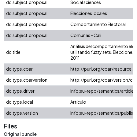
dc.subject.proposal
Social sciences
dc.subject.proposal
Elecciones locales
dc.subject.proposal
Comportamiento Electoral
dc.subject.proposal
Comunas - Cali
Análisis del comportamiento elect
dc.title
utilizando fuzzy sets. Elecciones 
2011
dc.type.coar
http://purl.org/coar/resource_
dc.type.coarversion
http://purl.org/coar/version/
dc.type.driver
info:eu-repo/semantics/article
dc.type.local
Artículo
dc.type.version
info:eu-repo/semantics/publish
Files
Original bundle