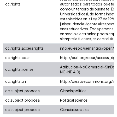
dc.rights
autorizados; para todos los efect
como un tercero de buena fe. Esta
Universidad Icesi, de forma indefi
establecidos en la Ley 23 de 1982,
jurisprudencia vigente al respect
fines educativos. Toda persona qu
en medio electrónico podrá copia
siempre la fuentes, es decir el títul
dc.rights.accessrights
info:eu-repo/semantics/openAc
dc.rights.coar
http://purl.org/coar/access_rig
Atribución-NoComercial-SinDeriv
dc.rights.license
NC-ND 4.0)
dc.rights.uri
http://creativecommons.org/li
dc.subject.proposal
Ciencia política
dc.subject.proposal
Political science
dc.subject.proposal
Ciencias sociales