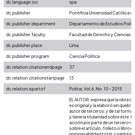
dc.language.iso
spa
dc.publisher
Pontificia Universidad Católica de
dc.publisher.department
Departamento de Estudios Políti
dc.publisher.faculty
Facultad de Derecho y Ciencias S
dc.publisher.place
Lima
dc.publisher.program
Ciencia Política
dc.relation.citationendpage
37
dc.relation.citationstartpage
13
dc.relation.ispartof
Politai, Vol.6, No. 10 - 2015
EL AUTOR, expresa que la obra ob
es original y la elaboró sin quebra
autor de terceros, y de tal forma, 
y tiene la titularidad sobre éste
acción por parte de un tercero re
sobre el artículo, folleto o libro 
responsabilidad total, y saldrá e