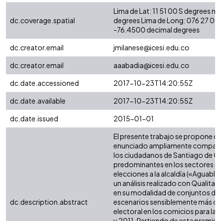
Lima de Lat: 11 51 00 S degrees m
dc.coverage.spatial
degrees Lima de Long: 076 27 00
-76.4500 decimal degrees
dc.creator.email
jmilanese@icesi.edu.co
dc.creator.email
aaabadia@icesi.edu.co
dc.date.accessioned
2017-10-23T14:20:55Z
dc.date.available
2017-10-23T14:20:55Z
dc.date.issued
2015-01-01
El presente trabajo se propone de
enunciado ampliamente compartid
los ciudadanos de Santiago de Ca
predominantes en los sectores po
elecciones a la alcaldía («Aguablanc
un análisis realizado con Qualita
en su modalidad de conjuntos dif
dc.description.abstract
escenarios sensiblemente más c
electoral en los comicios para la
y 2011. Partiendo de esta premis