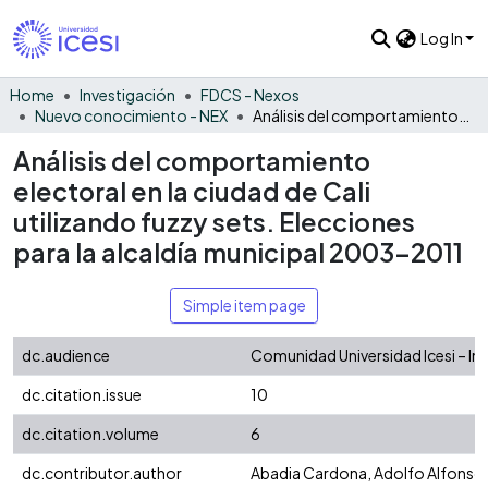
Log In
Home
Investigación
FDCS - Nexos
Nuevo conocimiento - NEX
Análisis del comportamiento electoral en la ciudad de Cali utilizando fuzzy sets. Elecciones para la alcaldía municipal 2003-2011
Análisis del comportamiento
electoral en la ciudad de Cali
utilizando fuzzy sets. Elecciones
para la alcaldía municipal 2003-2011
Simple item page
dc.audience
Comunidad Universidad Icesi – In
dc.citation.issue
10
dc.citation.volume
6
dc.contributor.author
Abadia Cardona, Adolfo Alfonso