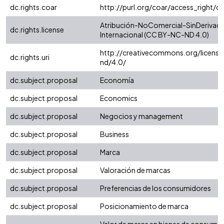
dc.rights.coar
http://purl.org/coar/access_right/c
Atribución-NoComercial-SinDerivada
dc.rights.license
Internacional (CC BY-NC-ND 4.0)
http://creativecommons.org/license
dc.rights.uri
nd/4.0/
dc.subject.proposal
Economía
dc.subject.proposal
Economics
dc.subject.proposal
Negocios y management
dc.subject.proposal
Business
dc.subject.proposal
Marca
dc.subject.proposal
Valoración de marcas
dc.subject.proposal
Preferencias de los consumidores
dc.subject.proposal
Posicionamiento de marca