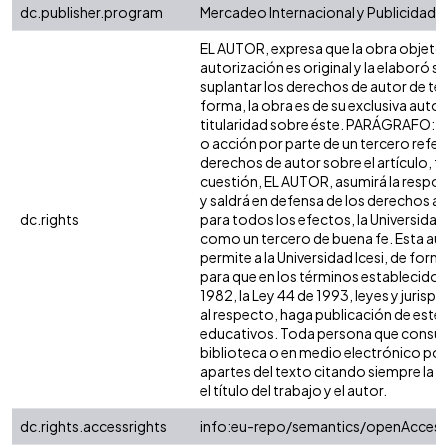
dc.publisher.program
Mercadeo Internacional y Publicidad
EL AUTOR, expresa que la obra objeto 
autorización es original y la elaboró si
suplantar los derechos de autor de terc
forma, la obra es de su exclusiva autorí
titularidad sobre éste. PARÁGRAFO: e
o acción por parte de un tercero refer
derechos de autor sobre el artículo, fo
cuestión, EL AUTOR, asumirá la respon
y saldrá en defensa de los derechos a
dc.rights
para todos los efectos, la Universidad 
como un tercero de buena fe. Esta aut
permite a la Universidad Icesi, de forma
para que en los términos establecidos 
1982, la Ley 44 de 1993, leyes y jurisp
al respecto, haga publicación de este 
educativos. Toda persona que consulte
biblioteca o en medio electrónico po
apartes del texto citando siempre la fu
el título del trabajo y el autor.
dc.rights.accessrights
info:eu-repo/semantics/openAccess