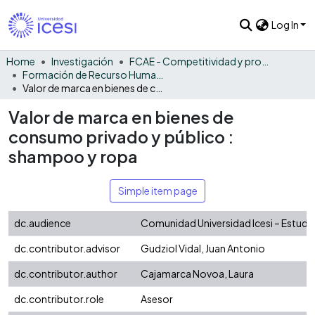
Log In
Home
Investigación
FCAE - Competitividad y productividad de las organizaciones
Formación de Recurso Humano - CPO
Valor de marca en bienes de consumo privado y público : shampoo y ropa
Valor de marca en bienes de
consumo privado y público :
shampoo y ropa
Simple item page
dc.audience
Comunidad Universidad Icesi – Estudi
dc.contributor.advisor
Gudziol Vidal, Juan Antonio
dc.contributor.author
Cajamarca Novoa, Laura
dc.contributor.role
Asesor