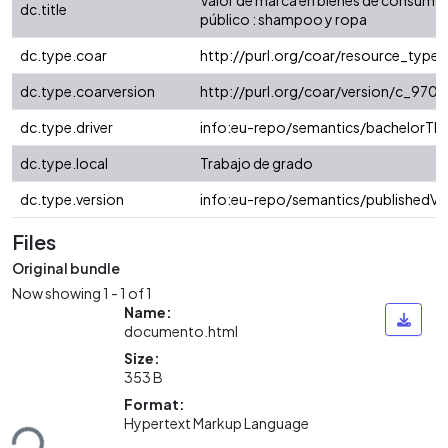
Valor de marca en bienes de consumo 
dc.title
público : shampoo y ropa
dc.type.coar
http://purl.org/coar/resource_type/
dc.type.coarversion
http://purl.org/coar/version/c_97
dc.type.driver
info:eu-repo/semantics/bachelorThe
dc.type.local
Trabajo de grado
dc.type.version
info:eu-repo/semantics/publishedVe
Files
Original bundle
Now showing
1 - 1 of 1
Name:
documento.html
Size:
353 B
oading...
Format:
Hypertext Markup Language