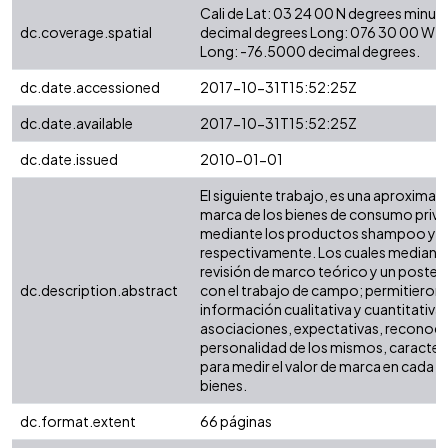
Cali de Lat: 03 24 00 N degrees minut
dc.coverage.spatial
decimal degrees Long: 076 30 00 W d
Long: -76.5000 decimal degrees.
dc.date.accessioned
2017-10-31T15:52:25Z
dc.date.available
2017-10-31T15:52:25Z
dc.date.issued
2010-01-01
El siguiente trabajo, es una aproximaci
marca de los bienes de consumo priva
mediante los productos shampoo y 
respectivamente. Los cuales mediante
revisión de marco teórico y un poste
dc.description.abstract
con el trabajo de campo; permitieron
información cualitativa y cuantitativa 
asociaciones, expectativas, reconoci
personalidad de los mismos, caracterí
para medir el valor de marca en cada 
bienes.
dc.format.extent
66 páginas