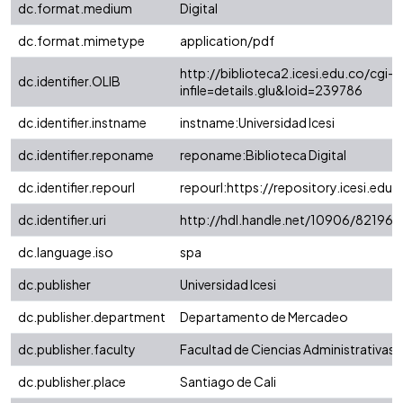
dc.format.medium
Digital
dc.format.mimetype
application/pdf
http://biblioteca2.icesi.edu.co/cgi-o
dc.identifier.OLIB
infile=details.glu&loid=239786
dc.identifier.instname
instname:Universidad Icesi
dc.identifier.reponame
reponame:Biblioteca Digital
dc.identifier.repourl
repourl:https://repository.icesi.edu.
dc.identifier.uri
http://hdl.handle.net/10906/82196
dc.language.iso
spa
dc.publisher
Universidad Icesi
dc.publisher.department
Departamento de Mercadeo
dc.publisher.faculty
Facultad de Ciencias Administrativas
dc.publisher.place
Santiago de Cali