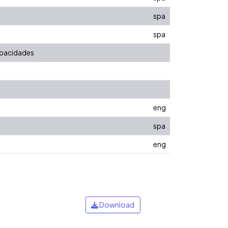
spa
spa
capacidades
eng
spa
eng
Download