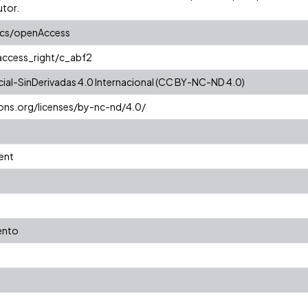
utor.
ics/openAccess
/access_right/c_abf2
al-SinDerivadas 4.0 Internacional (CC BY-NC-ND 4.0)
ons.org/licenses/by-nc-nd/4.0/
ent
ento