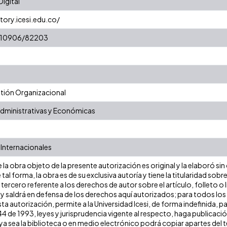
igital
tory.icesi.edu.co/
et/10906/82203
ión Organizacional
Administrativas y Económicas
Internacionales
la obra objeto de la presente autorización es original y la elaboró sin
 tal forma, la obra es de su exclusiva autoría y tiene la titularidad s
tercero referente a los derechos de autor sobre el artículo, folleto o 
 y saldrá en defensa de los derechos aquí autorizados; para todos los
ta autorización, permite a la Universidad Icesi, de forma indefinida, p
 44 de 1993, leyes y jurisprudencia vigente al respecto, haga publicaci
a sea la biblioteca o en medio electrónico podrá copiar apartes del te