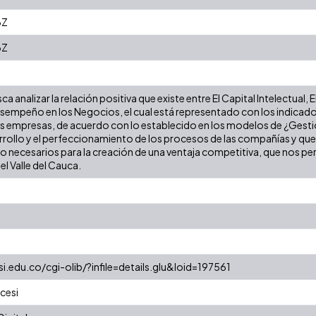
6Z
6Z
a analizar la relación positiva que existe entre El Capital Intelectual, 
sempeño en los Negocios, el cual está representado con los indicado
s empresas, de acuerdo con lo establecido en los modelos de ¿Gest
arrollo y el perfeccionamiento de los procesos de las compañías y qu
o necesarios para la creación de una ventaja competitiva, que nos p
el Valle del Cauca.
si.edu.co/cgi-olib/?infile=details.glu&loid=197561
cesi