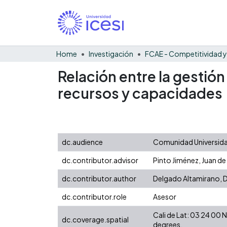
Home
Investigación
Relación entre la gestió
recursos y capacidades
dc.audience
Comunidad Universidad
dc.contributor.advisor
Pinto Jiménez, Juan de
dc.contributor.author
Delgado Altamirano, D
dc.contributor.role
Asesor
Cali de Lat: 03 24 00
dc.coverage.spatial
degrees.