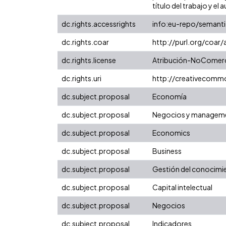
título del trabajo y el a
dc.rights.accessrights
info:eu-repo/semant
dc.rights.coar
http://purl.org/coar
dc.rights.license
Atribución-NoComerci
dc.rights.uri
http://creativecomm
dc.subject.proposal
Economía
dc.subject.proposal
Negocios y managem
dc.subject.proposal
Economics
dc.subject.proposal
Business
dc.subject.proposal
Gestión del conocimi
dc.subject.proposal
Capital intelectual
dc.subject.proposal
Negocios
dc.subject.proposal
Indicadores