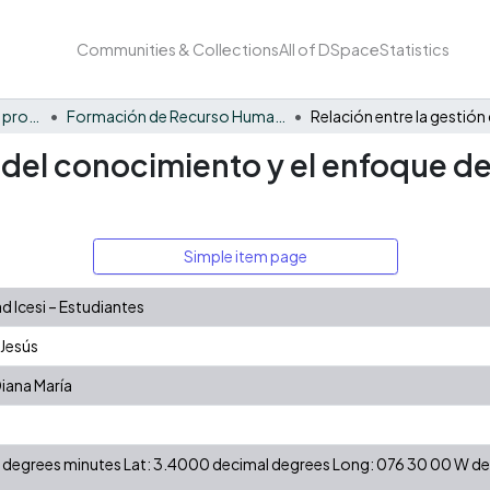
Communities & Collections
All of DSpace
Statistics
FCAE - Competitividad y productividad de las organizaciones
Formación de Recurso Humano - CPO
n del conocimiento y el enfoque de
Simple item page
 Icesi – Estudiantes
 Jesús
iana María
 N degrees minutes Lat: 3.4000 decimal degrees Long: 076 30 00 W 