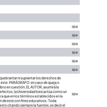
spa
spa
spa
spa
spa
spa
 quebrantar ni suplantar los derechos de
obre éste. PARÁGRAFO: en caso de queja o
libro en cuestión, EL AUTOR, asumirá la
 efectos, la Universidad Icesi actúa como un
spa
ara que en los términos establecidos en la
ón de este con fines educativos. Toda
xto citando siempre la fuentes, es decir el