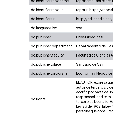
dc.identifier.reponame
reponame:Biblioteca D
dc.identifier.repourl
repourl:https://reposi
dc.identifier.uri
http://hdl.handle.n
dc.language.iso
spa
dc.publisher
Universidad Icesi
dc.publisher.department
Departamento de Gest
dc.publisher.faculty
Facultad de Ciencias 
dc.publisher.place
Santiago de Cali
dc.publisher.program
Economía y Negocios 
EL AUTOR, expresa que 
autor de terceros, y de
acción por parte de un 
responsabilidad total,
dc.rights
tercero de buena fe. Es
Ley 23 de 1982, la Ley
persona que consulte y