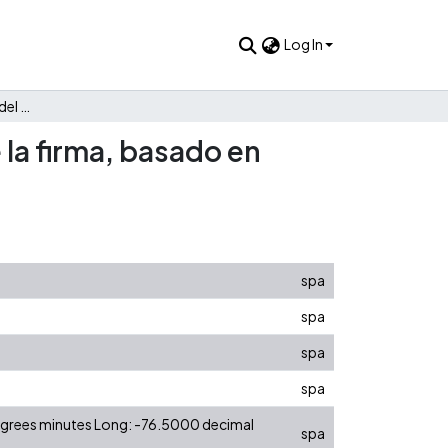
Log In
Relación entre la gestión del conocimiento y el enfoque de la firma, basado en recursos y capacidades
 la firma, basado en
spa
spa
spa
spa
degrees minutes Long: -76.5000 decimal
spa