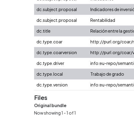
dc.subject.proposal
Indicadores de inversi
dc.subject.proposal
Rentabilidad
dc.title
Relación entre la gest
dc.type.coar
http://purl.org/coar
dc.type.coarversion
http://purl.org/coa
dc.type.driver
info:eu-repo/semanti
dc.type.local
Trabajo de grado
dc.type.version
info:eu-repo/semanti
Files
Original bundle
Now showing
1 - 1 of 1