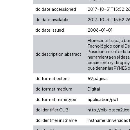
dc.date.accessioned
2017-10-31T15:52:2
dc.date.available
2017-10-31T15:52:2
dc.date.issued
2008-01-01
El presente trabajo busc
Tecnológico con el De
Posicionamiento de la
dc.description.abstract
herramienta en el des
crecimiento y de apoy
que tienen las PYMES d
dc.format.extent
59 páginas
dc.format.medium
Digital
dc.format.mimetype
application/pdf
dc.identifier.OLIB
http://biblioteca2.ice
dc.identifier.instname
instname:Universidad I