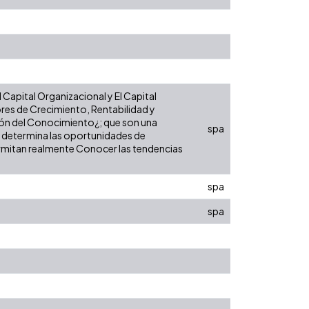
El Capital Organizacional y El Capital
res de Crecimiento, Rentabilidad y
ión del Conocimiento¿; que son una
spa
e determina las oportunidades de
ermitan realmente Conocer las tendencias
spa
spa