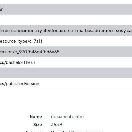
ón
ión del conocimiento y el enfoque de la firma, basado en recursos y 
/resource_type/c_7a1f
r/version/c_970fb48d4fbd8a85
cs/bachelorThesis
cs/publishedVersion
Name:
documento.html
Size:
353 B