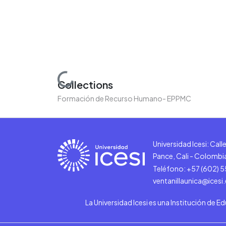
Loading...
Collections
Formación de Recurso Humano- EPPMC
Universidad Icesi: Cal
Pance, Cali - Colombi
Teléfono: +57 (602) 
ventanillaunica@icesi
La Universidad Icesi es una Institución de E