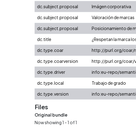
dc.subject.proposal
Imágen corporativa
dc.subject.proposal
Valoración de marcas
dc.subject.proposal
Posicionamiento de 
dc.title
¿Respetan la marca lo
dc.type.coar
http://purl.org/coar
dc.type.coarversion
http://purl.org/coa
dc.type.driver
info:eu-repo/semanti
dc.type.local
Trabajo de grado
dc.type.version
info:eu-repo/semanti
Files
Original bundle
Now showing
1 - 1 of 1