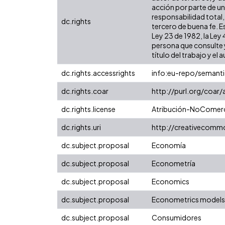
acción por parte de un 
responsabilidad total,
dc.rights
tercero de buena fe. Es
Ley 23 de 1982, la Ley
persona que consulte y
título del trabajo y el a
dc.rights.accessrights
info:eu-repo/semant
dc.rights.coar
http://purl.org/coar
dc.rights.license
Atribución-NoComerci
dc.rights.uri
http://creativecomm
dc.subject.proposal
Economía
dc.subject.proposal
Econometría
dc.subject.proposal
Economics
dc.subject.proposal
Econometrics models
dc.subject.proposal
Consumidores