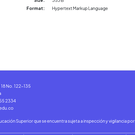
Size:
353 B
Format:
Hypertext Markup Language
le 18 No. 122-135
a
555 2334
.edu.co
ducación Superior que se encuentra sujeta a inspección y vigilancia po