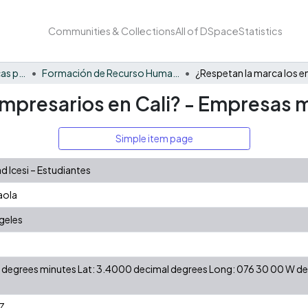
Communities & Collections
All of DSpace
Statistics
FCAE - Economía, políticas públicas y métodos cuantitativos
Formación de Recurso Humano- EPPMC
empresarios en Cali? - Empresas
Simple item page
 Icesi – Estudiantes
aola
ngeles
 N degrees minutes Lat: 3.4000 decimal degrees Long: 076 30 00 W 
Z