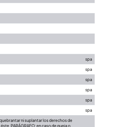
spa
spa
spa
spa
spa
spa
 quebrantar ni suplantar los derechos de
obre éste. PARÁGRAFO: en caso de queja o