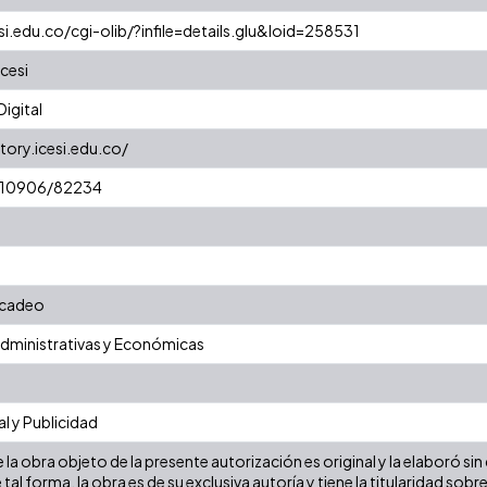
si.edu.co/cgi-olib/?infile=details.glu&loid=258531
cesi
igital
tory.icesi.edu.co/
t/10906/82234
rcadeo
Administrativas y Económicas
l y Publicidad
la obra objeto de la presente autorización es original y la elaboró sin
 tal forma, la obra es de su exclusiva autoría y tiene la titularidad s