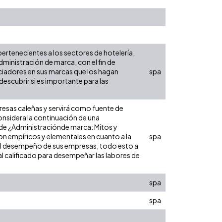
pertenecientes a los sectores de hotelería,
administración de marca, con el fin de
iadores en sus marcas que los hagan
spa
escubrir si es importante para las
resas caleñas y servirá como fuente de
onsidera la continuación de una
e de ¿Administraciónde marca: Mitos y
on empíricos y elementales en cuanto a la
spa
a el desempeño de sus empresas, todo esto a
al calificado para desempeñar las labores de
spa
spa