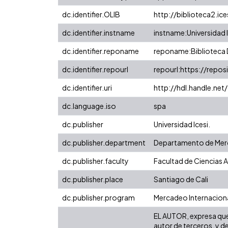
dc.identifier.OLIB
http://biblioteca2.ice
dc.identifier.instname
instname:Universidad I
dc.identifier.reponame
reponame:Biblioteca D
dc.identifier.repourl
repourl:https://reposi
dc.identifier.uri
http://hdl.handle.ne
dc.language.iso
spa
dc.publisher
Universidad Icesi.
dc.publisher.department
Departamento de Me
dc.publisher.faculty
Facultad de Ciencias 
dc.publisher.place
Santiago de Cali
dc.publisher.program
Mercadeo Internaciona
EL AUTOR, expresa que 
autor de terceros, y de