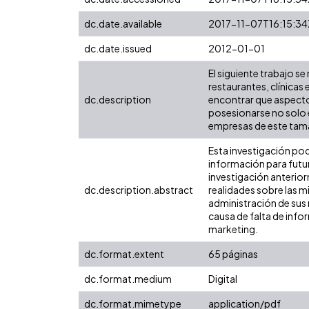
dc.date.available
2017-11-07T16:15:34
dc.date.issued
2012-01-01
El siguiente trabajo s
restaurantes, clínicas 
dc.description
encontrar que aspecto
posesionarse no solo e
empresas de este tama
Esta investigación pod
información para futur
investigación anterior
dc.description.abstract
realidades sobre las m
administración de sus 
causa de falta de info
marketing.
dc.format.extent
65 páginas
dc.format.medium
Digital
dc.format.mimetype
application/pdf