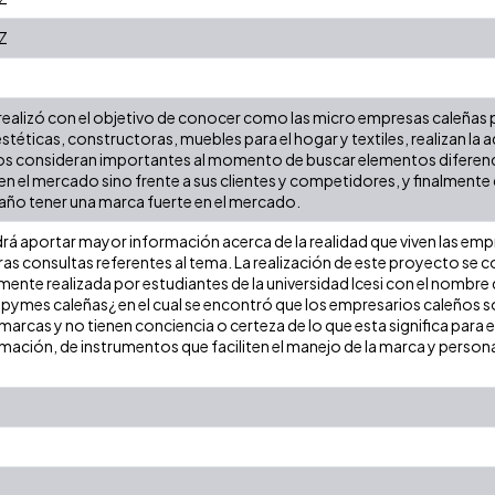
Z
e realizó con el objetivo de conocer como las micro empresas caleñas 
estéticas, constructoras, muebles para el hogar y textiles, realizan la 
s consideran importantes al momento de buscar elementos diferenc
n el mercado sino frente a sus clientes y competidores, y finalmente d
ño tener una marca fuerte en el mercado.
rá aportar mayor información acerca de la realidad que viven las emp
as consultas referentes al tema. La realización de este proyecto se c
mente realizada por estudiantes de la universidad Icesi con el nombr
ipymes caleñas¿ en el cual se encontró que los empresarios caleños s
marcas y no tienen conciencia o certeza de lo que esta significa par
rmación, de instrumentos que faciliten el manejo de la marca y person