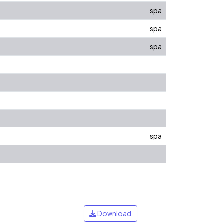
spa
spa
spa
spa
Download