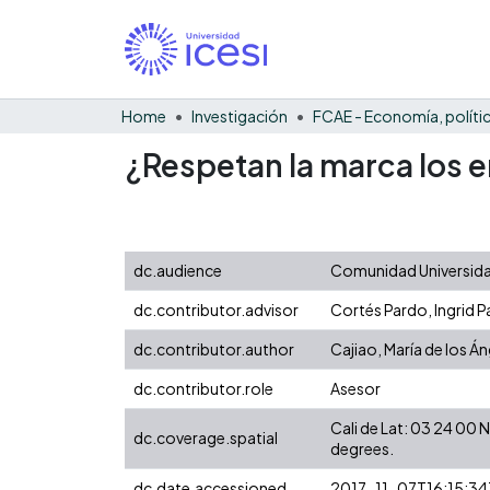
Home
Investigación
¿Respetan la marca los 
dc.audience
Comunidad Universidad
dc.contributor.advisor
Cortés Pardo, Ingrid P
dc.contributor.author
Cajiao, María de los Á
dc.contributor.role
Asesor
Cali de Lat: 03 24 00
dc.coverage.spatial
degrees.
dc.date.accessioned
2017-11-07T16:15:34