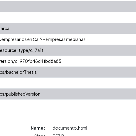
marca
s empresarios en Cali? - Empresas medianas
/resource_type/c_7a1f
r/version/c_970fb48d4fbd8a85
cs/bachelorThesis
cs/publishedVersion
Name:
documento.html