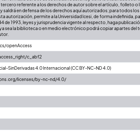
tercero referente a los derechos de autor sobre el artículo, folleto o 
 y saldrá en defensa de los derechos aquí autorizados; para todos los
ta autorización, permite a la Universidad Icesi, de forma indefinida, p
 44 de 1993, leyes y jurisprudencia vigente al respecto, haga publicaci
a sea la biblioteca o en medio electrónico podrá copiar apartes del te
utor.
ics/openAccess
/access_right/c_abf2
al-SinDerivadas 4.0 Internacional (CC BY-NC-ND 4.0)
ons.org/licenses/by-nc-nd/4.0/