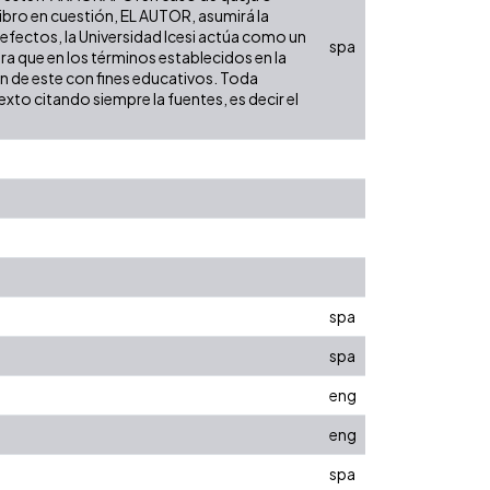
libro en cuestión, EL AUTOR, asumirá la
 efectos, la Universidad Icesi actúa como un
spa
ara que en los términos establecidos en la
ón de este con fines educativos. Toda
xto citando siempre la fuentes, es decir el
spa
spa
eng
eng
spa