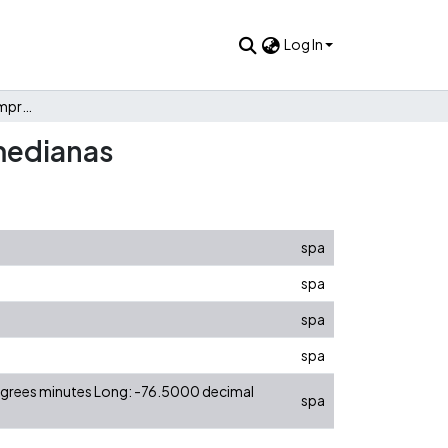
Log In
¿Respetan la marca los empresarios en Cali? - Empresas medianas
 medianas
spa
spa
spa
spa
degrees minutes Long: -76.5000 decimal
spa