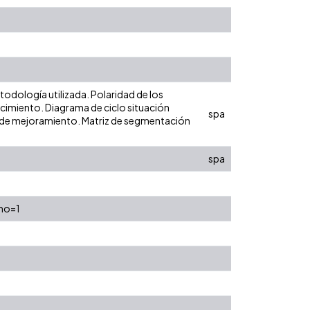
odología utilizada. Polaridad de los
ecimiento. Diagrama de ciclo situación
spa
es de mejoramiento. Matriz de segmentación
spa
tno=1