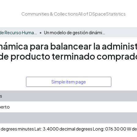
Communities & Collections
All of DSpace
Statistics
Formación de Recurso Humano - ICUBO
Un modelo de gestión dinámica para balancear la administración efectiva de los inventarios : Inventarios de producto terminado comprado en Laboratorios Baxter S.A.
ámica para balancear la administ
os de producto terminado comprad
Simple item page
és
berto
 N degrees minutes Lat: 3.4000 decimal degrees Long: 076 30 00 W 