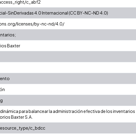
/access_right/c_abf2
al-SinDerivadas 4.0 Internacional (CC BY-NC-ND 4.0)
ons.org/licenses/by-nc-nd/4.0/
ntarios;
rios Baxter
iento
ión
ng
inámica para balancear la administración efectiva de los inventarios
rios Baxter S.A.
/resource_type/c_bdcc