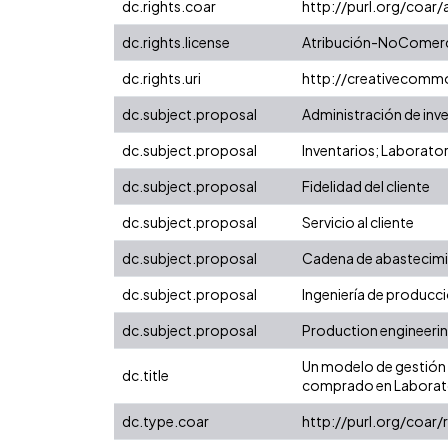
dc.rights.coar
http://purl.org/coar
dc.rights.license
Atribución-NoComerci
dc.rights.uri
http://creativecomm
dc.subject.proposal
Administración de inve
dc.subject.proposal
Inventarios; Laborato
dc.subject.proposal
Fidelidad del cliente
dc.subject.proposal
Servicio al cliente
dc.subject.proposal
Cadena de abastecim
dc.subject.proposal
Ingeniería de producc
dc.subject.proposal
Production engineeri
Un modelo de gestión d
dc.title
comprado en Laborato
dc.type.coar
http://purl.org/coar