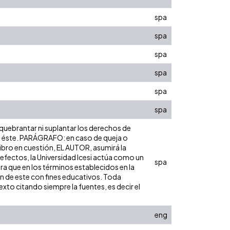
spa
spa
spa
spa
spa
spa
 quebrantar ni suplantar los derechos de
obre éste. PARÁGRAFO: en caso de queja o
libro en cuestión, EL AUTOR, asumirá la
 efectos, la Universidad Icesi actúa como un
spa
ara que en los términos establecidos en la
ón de este con fines educativos. Toda
xto citando siempre la fuentes, es decir el
eng