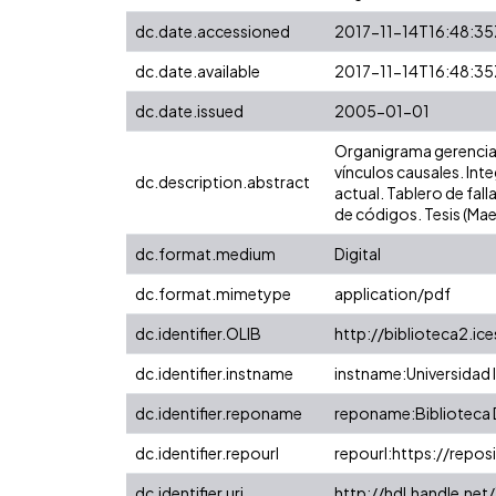
dc.date.accessioned
2017-11-14T16:48:35
dc.date.available
2017-11-14T16:48:35
dc.date.issued
2005-01-01
Organigrama gerencial
vínculos causales. Int
dc.description.abstract
actual. Tablero de fa
de códigos. Tesis (Mae
dc.format.medium
Digital
dc.format.mimetype
application/pdf
dc.identifier.OLIB
http://biblioteca2.ic
dc.identifier.instname
instname:Universidad I
dc.identifier.reponame
reponame:Biblioteca D
dc.identifier.repourl
repourl:https://reposi
dc.identifier.uri
http://hdl.handle.ne