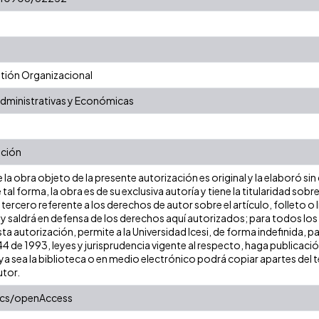
ión Organizacional
Administrativas y Económicas
ación
la obra objeto de la presente autorización es original y la elaboró sin
 tal forma, la obra es de su exclusiva autoría y tiene la titularidad s
tercero referente a los derechos de autor sobre el artículo, folleto o 
 y saldrá en defensa de los derechos aquí autorizados; para todos los
ta autorización, permite a la Universidad Icesi, de forma indefinida, p
 44 de 1993, leyes y jurisprudencia vigente al respecto, haga publicaci
a sea la biblioteca o en medio electrónico podrá copiar apartes del te
utor.
ics/openAccess