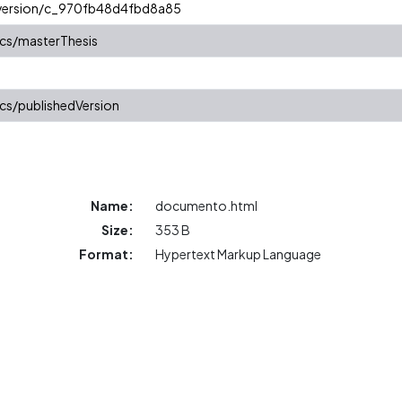
r/version/c_970fb48d4fbd8a85
cs/masterThesis
cs/publishedVersion
Name:
documento.html
Size:
353 B
Format:
Hypertext Markup Language