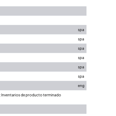
spa
spa
spa
spa
spa
spa
eng
 : Inventarios de producto terminado