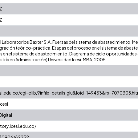
Z
Z
 Laboratorios Baxter S.A. Fuerzas del sistema de abastecimiento. Met
egración teórico-práctica. Etapas del proceso en el sistema de abast
llas en el sistema de abastecimiento. Diagrama de ciclo oportunidad
stría en Administración) Universidad Icesi. MBA, 2005
esi.edu.co/cgi-olib/?infile=details.glu&loid=149453&rs=707030&hi
cesi
igital
tory.icesi.edu.co/
t/10906/82252