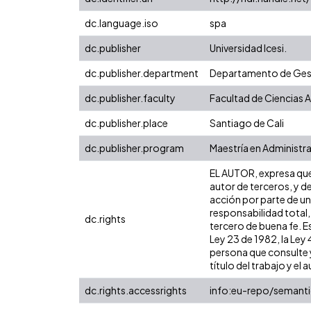
dc.language.iso
spa
dc.publisher
Universidad Icesi.
dc.publisher.department
Departamento de Gest
dc.publisher.faculty
Facultad de Ciencias 
dc.publisher.place
Santiago de Cali
dc.publisher.program
Maestría en Administr
EL AUTOR, expresa que 
autor de terceros, y de
acción por parte de un 
responsabilidad total,
dc.rights
tercero de buena fe. Es
Ley 23 de 1982, la Ley
persona que consulte y
título del trabajo y el a
dc.rights.accessrights
info:eu-repo/semant