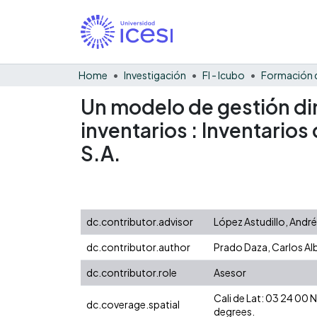
Home
Investigación
FI - Icubo
Un modelo de gestión din
inventarios : Inventari
S.A.
dc.contributor.advisor
López Astudillo, Andr
dc.contributor.author
Prado Daza, Carlos Al
dc.contributor.role
Asesor
Cali de Lat: 03 24 00
dc.coverage.spatial
degrees.