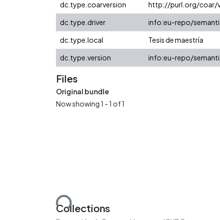
dc.type.coarversion
http://purl.org/coa
dc.type.driver
info:eu-repo/semanti
dc.type.local
Tesis de maestría
dc.type.version
info:eu-repo/semanti
Files
Original bundle
Now showing
1 - 1 of 1
Loading...
Collections