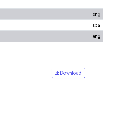
eng
spa
eng
Download