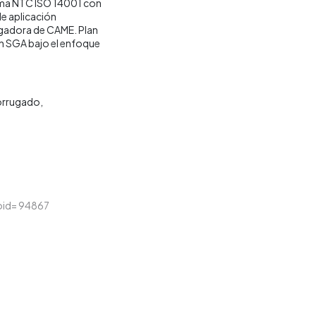
rma NTC ISO 14001 con
de aplicación
ugadora de CAME. Plan
un SGA bajo el enfoque
orrugado
loid= 94867