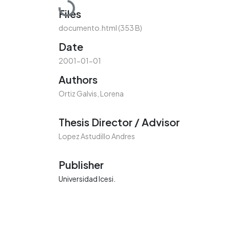
Loading...
Files
documento.html
(353 B)
Date
2001-01-01
Authors
Ortiz Galvis, Lorena
Thesis Director / Advisor
Lopez Astudillo Andres
Publisher
Universidad Icesi.