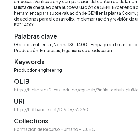
empesas. Verificación y comparación del contenido de la no
la lista de chequeo para autoevaluación de GEMI. Experiencia 
herramienta para autoevaluación de GEMI en la planta Coorr
de acciones para el desarrollo, implementación y revisión de 
ISO 14001
Palabras clave
Gestión ambiental
Norma ISO 14001
Empaques de cartón c
Producción
Empresas
Ingeniería de producción
Keywords
Production engineering
OLIB
http://biblioteca2.icesi.edu.co/cgi-olib/?infile=details.glu&
URI
http://hdl.handle.net/10906/82260
Collections
Formación de Recurso Humano - ICUBO