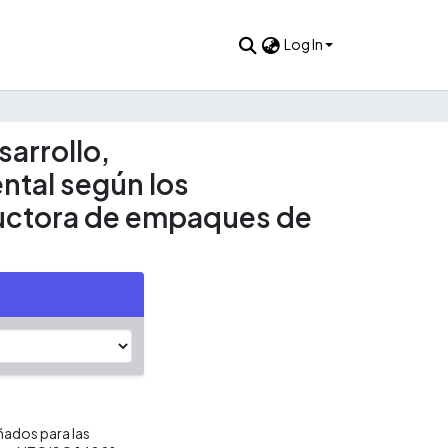
Log In
sarrollo,
ntal según los
ductora de empaques de
ñados para las