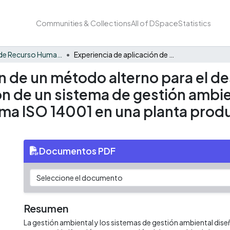
Communities & Collections
All of DSpace
Statistics
Formación de Recurso Humano - ICUBO
Experiencia de aplicación de un método alterno para el desarrollo, implementación y revisión de un sistema de gestión ambiental según los requerimientos de la norma ISO 14001 en una planta productora de empaques de cartón corrugado
n de un método alterno para el de
n de un sistema de gestión ambie
rma ISO 14001 en una planta pro
Documentos PDF
Resumen
La gestión ambiental y los sistemas de gestión ambiental dise