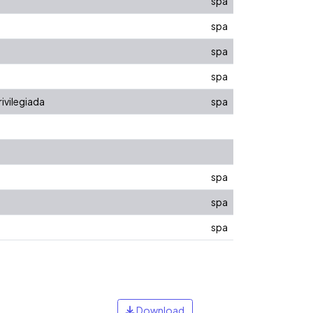
spa
spa
spa
spa
ivilegiada
spa
spa
spa
spa
Download