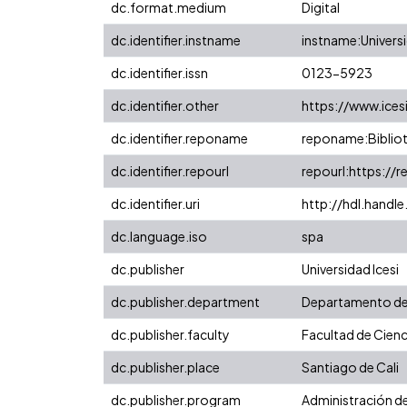
dc.format.medium
Digital
dc.identifier.instname
instname:Universi
dc.identifier.issn
0123-5923
dc.identifier.other
https://www.ices
dc.identifier.reponame
reponame:Bibliot
dc.identifier.repourl
repourl:https://r
dc.identifier.uri
http://hdl.handl
dc.language.iso
spa
dc.publisher
Universidad Icesi
dc.publisher.department
Departamento de
dc.publisher.faculty
Facultad de Cienc
dc.publisher.place
Santiago de Cali
dc.publisher.program
Administración d