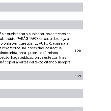
ó sin quebrantar ni suplantar los derechos de
dad sobre éste. PARÁGRAFO: en caso de queja o
to o libro en cuestión, EL AUTOR, asumirá la
los efectos, la Universidad Icesi actúa
spa
 indefinida, para que en los términos
especto, haga publicación de este con fines
rá copiar apartes del texto citando siempre
spa