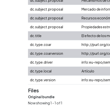
dc.subject.proposal
Mecanismos de c
dc.subject.proposal
Mercado de info
dc.subject.proposal
Recursos econó
dc.subject.proposal
Propiedades estr
dc.title
El efecto de los 
dc.type.coar
http://purl.org/
dc.type.coarversion
http://purl.org
dc.type.driver
info:eu-repo/sem
dc.type.local
Artículo
dc.type.version
info:eu-repo/sem
Files
Original bundle
Now showing
1 - 1 of 1