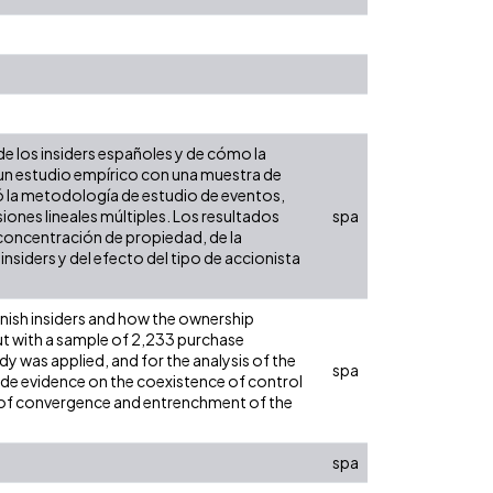
de los insiders españoles y de cómo la
 un estudio empírico con una muestra de
ó la metodología de estudio de eventos,
siones lineales múltiples. Los resultados
spa
 concentración de propiedad, de la
nsiders y del efecto del tipo de accionista
anish insiders and how the ownership
 out with a sample of 2,233 purchase
y was applied, and for the analysis of the
spa
vide evidence on the coexistence of control
s of convergence and entrenchment of the
spa