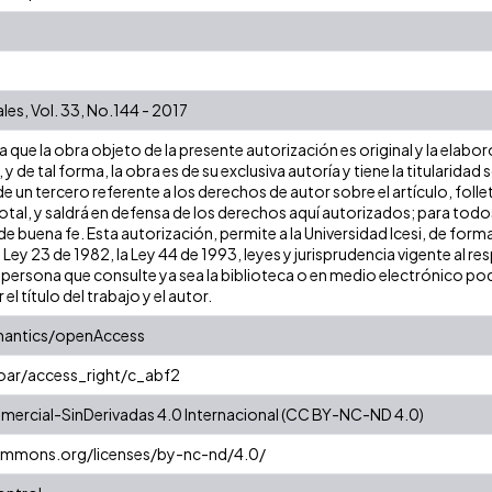
les, Vol. 33, No.144 - 2017
que la obra objeto de la presente autorización es original y la elabor
 y de tal forma, la obra es de su exclusiva autoría y tiene la titulari
e un tercero referente a los derechos de autor sobre el artículo, folle
tal, y saldrá en defensa de los derechos aquí autorizados; para todos 
 buena fe. Esta autorización, permite a la Universidad Icesi, de forma
 Ley 23 de 1982, la Ley 44 de 1993, leyes y jurisprudencia vigente al r
persona que consulte ya sea la biblioteca o en medio electrónico pod
 el título del trabajo y el autor.
mantics/openAccess
coar/access_right/c_abf2
ercial-SinDerivadas 4.0 Internacional (CC BY-NC-ND 4.0)
commons.org/licenses/by-nc-nd/4.0/