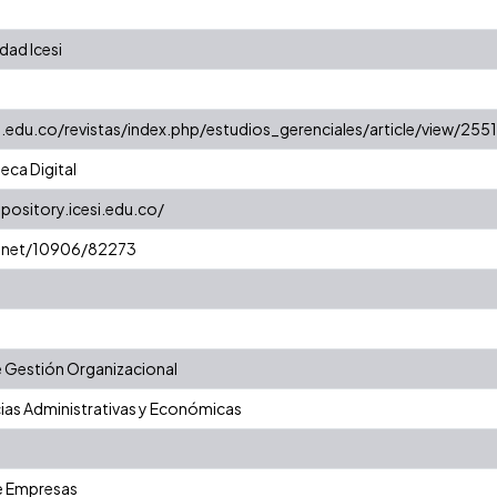
dad Icesi
i.edu.co/revistas/index.php/estudios_gerenciales/article/view/2551
eca Digital
epository.icesi.edu.co/
e.net/10906/82273
 Gestión Organizacional
ias Administrativas y Económicas
e Empresas