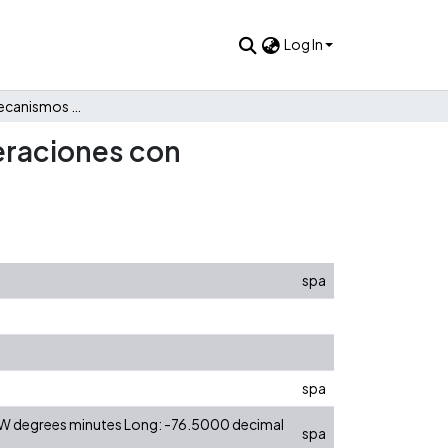
Log In
El efecto de los mecanismos internos de control en las operaciones con información privilegiada
peraciones con
spa
spa
0 W degrees minutes Long: -76.5000 decimal
spa