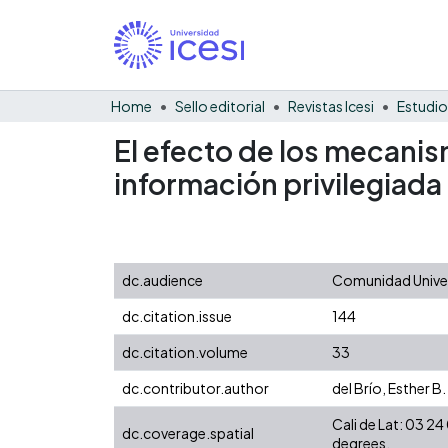
Home
Sello editorial
Revistas Icesi
Estudio
El efecto de los mecanis
información privilegiada
dc.audience
Comunidad Univers
dc.citation.issue
144
dc.citation.volume
33
dc.contributor.author
del Brío, Esther B.
Cali de Lat: 03 
dc.coverage.spatial
degrees.