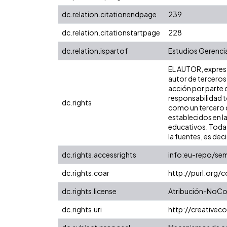
dc.relation.citationendpage
239
dc.relation.citationstartpage
228
dc.relation.ispartof
Estudios Gerencia
EL AUTOR, expresa 
autor de terceros,
acción por parte d
responsabilidad to
dc.rights
como un tercero de
establecidos en la
educativos. Toda 
la fuentes, es decir
dc.rights.accessrights
info:eu-repo/se
dc.rights.coar
http://purl.org/
dc.rights.license
Atribución-NoCom
dc.rights.uri
http://creative