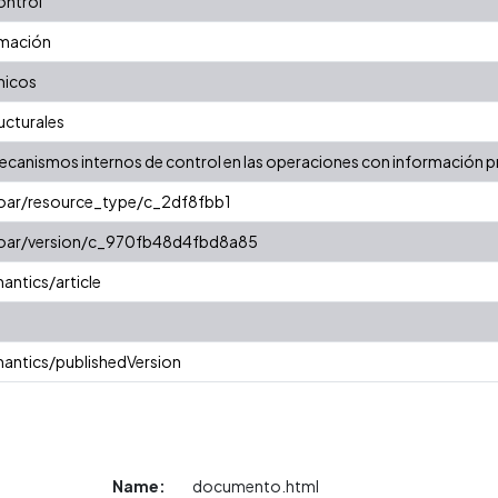
ontrol
rmación
micos
ucturales
mecanismos internos de control en las operaciones con información pr
coar/resource_type/c_2df8fbb1
/coar/version/c_970fb48d4fbd8a85
antics/article
antics/publishedVersion
Name:
documento.html