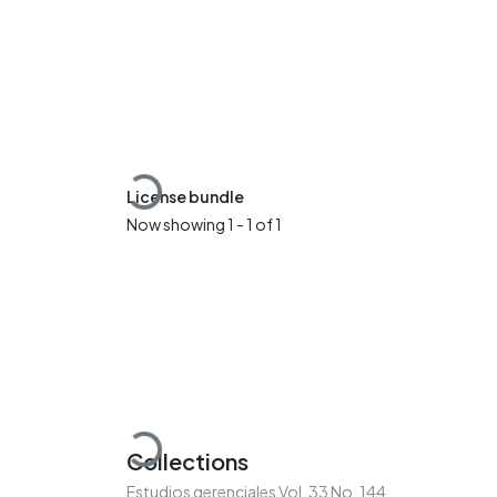
Loading...
License bundle
Now showing
1 - 1 of 1
Loading...
Collections
Estudios gerenciales Vol. 33 No. 144