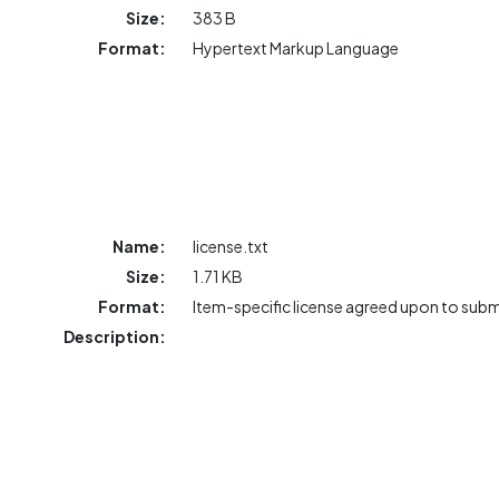
Size:
383 B
Format:
Hypertext Markup Language
Name:
license.txt
Size:
1.71 KB
Format:
Item-specific license agreed upon to sub
Description: