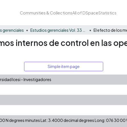
Communities & Collections
All of DSpace
Statistics
s gerenciales
Estudios gerenciales Vol. 33 No. 144
mos internos de control en las o
Simple item page
idad Icesi - Investigadores
24 00 N degrees minutes Lat: 3.4000 decimal degrees Long: 076 30 0