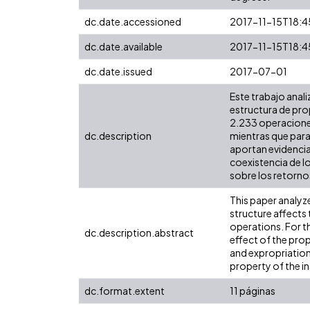
dc.date.accessioned
2017-11-15T18:4
dc.date.available
2017-11-15T18:4
dc.date.issued
2017-07-01
Este trabajo anali
estructura de pro
2.233 operaciones
dc.description
mientras que para 
aportan evidencia
coexistencia de lo
sobre los retorn
This paper analyz
structure affects 
operations. For t
dc.description.abstract
effect of the prop
and expropriation
property of the in
dc.format.extent
11 páginas