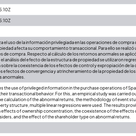
5:10Z
5:10Z
za el uso de la información privilegiada en las operaciones de compra 
piedad afecta su comportamiento transaccional. Para ello se realizó
 de compra. Respecto al cálculo de los retornos anormales se aplic
el análisis del efecto de la estructura de propiedad se utilizaron regre
 sobre la coexistencia de los efectos de control y expropiación de la
s efectos de convergencia y atrincheramiento de la propiedad de los i
os anormales.
es the use of privileged information in the purchase operations of Sp
their transactional behavior. For this, an empirical study was carried
he calculation of the abnormal returns, the methodology of event stud
erty structure, multiple linear regressions were used. The results pro
 effects of ownership concentration, the coexistence of the effect
siders, and the effect of the shareholder type on abnormal returns.