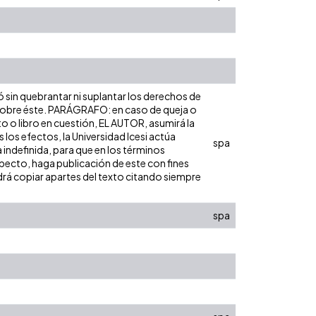
ó sin quebrantar ni suplantar los derechos de
dad sobre éste. PARÁGRAFO: en caso de queja o
to o libro en cuestión, EL AUTOR, asumirá la
los efectos, la Universidad Icesi actúa
spa
 indefinida, para que en los términos
especto, haga publicación de este con fines
rá copiar apartes del texto citando siempre
spa