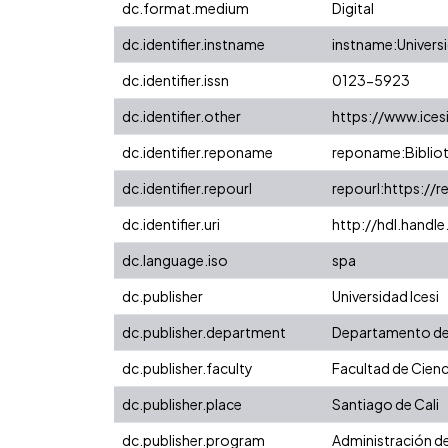
dc.format.medium
Digital
dc.identifier.instname
instname:Universi
dc.identifier.issn
0123-5923
dc.identifier.other
https://www.ices
dc.identifier.reponame
reponame:Bibliot
dc.identifier.repourl
repourl:https://r
dc.identifier.uri
http://hdl.handl
dc.language.iso
spa
dc.publisher
Universidad Icesi
dc.publisher.department
Departamento de
dc.publisher.faculty
Facultad de Cienc
dc.publisher.place
Santiago de Cali
dc.publisher.program
Administración d