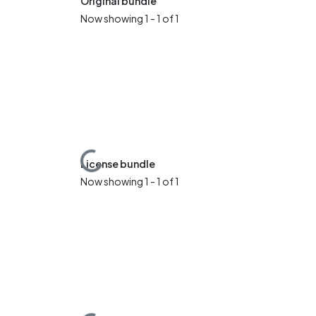
Original bundle
Now showing
1 - 1 of 1
Loading...
License bundle
Now showing
1 - 1 of 1
Loading...