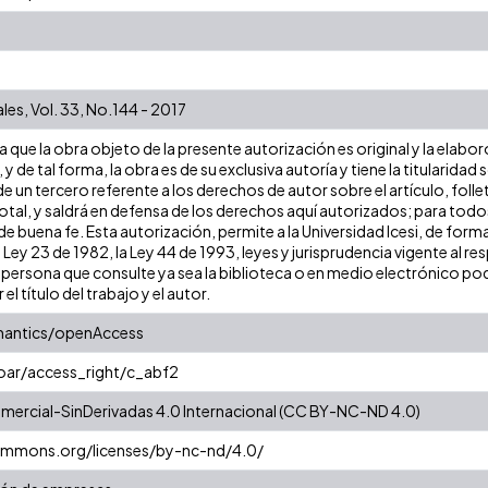
les, Vol. 33, No.144 - 2017
que la obra objeto de la presente autorización es original y la elabor
 y de tal forma, la obra es de su exclusiva autoría y tiene la titulari
e un tercero referente a los derechos de autor sobre el artículo, folle
tal, y saldrá en defensa de los derechos aquí autorizados; para todos 
 buena fe. Esta autorización, permite a la Universidad Icesi, de forma
 Ley 23 de 1982, la Ley 44 de 1993, leyes y jurisprudencia vigente al r
persona que consulte ya sea la biblioteca o en medio electrónico pod
 el título del trabajo y el autor.
mantics/openAccess
coar/access_right/c_abf2
ercial-SinDerivadas 4.0 Internacional (CC BY-NC-ND 4.0)
commons.org/licenses/by-nc-nd/4.0/