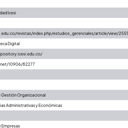
dad Icesi
i.edu.co/revistas/index.php/estudios_gerenciales/article/view/255
eca Digital
epository.icesi.edu.co/
e.net/10906/82277
 Gestión Organizacional
ias Administrativas y Económicas
e Empresas