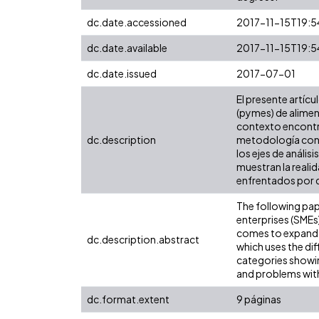
dc.date.accessioned
2017-11-15T19:5
dc.date.available
2017-11-15T19:5
dc.date.issued
2017-07-01
El presente artíc
(pymes) de aliment
contexto encontra
dc.description
metodología con a
los ejes de análi
muestran la reali
enfrentados por d
The following pap
enterprises (SMEs
comes to expand t
dc.description.abstract
which uses the dif
categories showin
and problems with
dc.format.extent
9 páginas