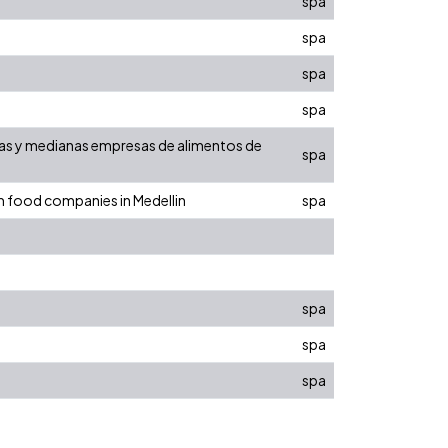
spa
spa
spa
spa
eñas y medianas empresas de alimentos de
spa
um food companies in Medellin
spa
spa
spa
spa