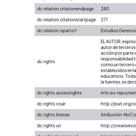
dc.relation.citationendpage
280
dc.relation.citationstartpage
271
dc.relation.ispartof
Estudios Gerencia
EL AUTOR, expresa 
autor de terceros,
acción por parte d
responsabilidad to
dc.rights
como un tercero de
establecidos en la
educativos. Toda 
la fuentes, es decir
dc.rights.accessrights
info:eu-repo/se
dc.rights.coar
http://purl.org/
dc.rights.license
Atribución-NoCom
dc.rights.uri
http://creative