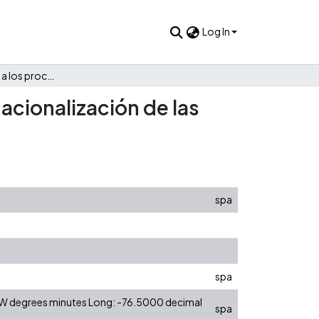
Log In
Análisis evaluativo a los procesos de marketing en la internacionalización de las pequeñas y medianas empresas de alimentos de Medellín
nacionalización de las
spa
spa
0 W degrees minutes Long: -76.5000 decimal
spa