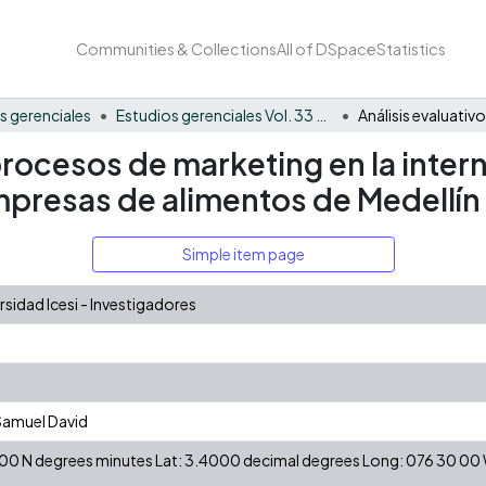
Communities & Collections
All of DSpace
Statistics
s gerenciales
Estudios gerenciales Vol. 33 No. 144
 procesos de marketing en la inter
presas de alimentos de Medellín
Simple item page
idad Icesi - Investigadores
Samuel David
24 00 N degrees minutes Lat: 3.4000 decimal degrees Long: 076 30 0