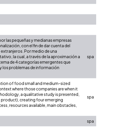
s por las pequeñas y medianas empresas
alización, con el fin de dar cuenta del
 extranjeros. Por medio de una
ivo, la cual, a través de la aproximación a
spa
sistema de 4 categorías emergentes que
s y los problemas de información
ization of food small and medium-sized
 context where those companies are when it
odology, a qualitative study is presented,
spa
nd product), creating four emerging
ess, resources available, main obstacles,
spa