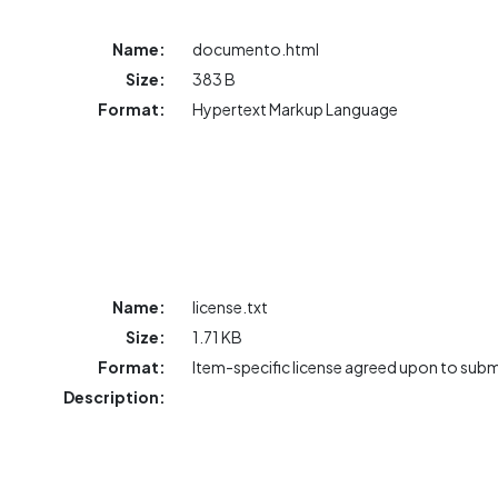
Name:
documento.html
Size:
383 B
Format:
Hypertext Markup Language
Name:
license.txt
Size:
1.71 KB
Format:
Item-specific license agreed upon to sub
Description: