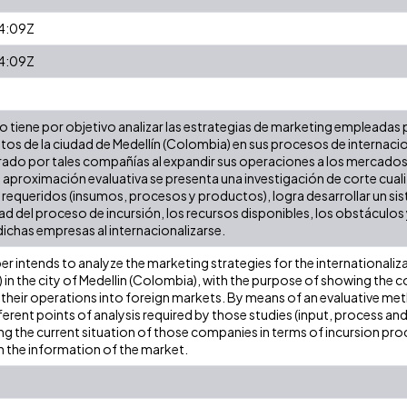
4:09Z
4:09Z
ulo tiene por objetivo analizar las estrategias de marketing empleada
os de la ciudad de Medellín (Colombia) en sus procesos de internacion
do por tales compañías al expandir sus operaciones a los mercados
proximación evaluativa se presenta una investigación de corte cualitat
sis requeridos (insumos, procesos y productos), logra desarrollar un 
dad del proceso de incursión, los recursos disponibles, los obstáculo
ichas empresas al internacionalizarse.
er intends to analyze the marketing strategies for the international
) in the city of Medellin (Colombia), with the purpose of showing the
heir operations into foreign markets. By means of an evaluative meth
ferent points of analysis required by those studies (input, process a
g the current situation of those companies in terms of incursion proc
 the information of the market.