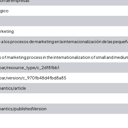
ción de empresas
égico
arketing
vo a los procesos de marketing en la internacionalización de las pequ
is of marketing process in the internationalization of small and medi
coar/resource_type/c_2df8fbb1
/coar/version/c_970fb48d4fbd8a85
antics/article
antics/publishedVersion