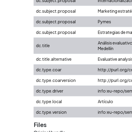
dc.subject.proposal
Internacionaliza
dc.subject.proposal
Marketing estrat
dc.subject.proposal
Pymes
dc.subject.proposal
Estrategias de m
Análisis evaluati
dc.title
Medellín
dc.title.alternative
Evaluative analys
dc.type.coar
http://purl.org/
dc.type.coarversion
http://purl.org
dc.type.driver
info:eu-repo/sem
dc.type.local
Artículo
dc.type.version
info:eu-repo/sem
Files