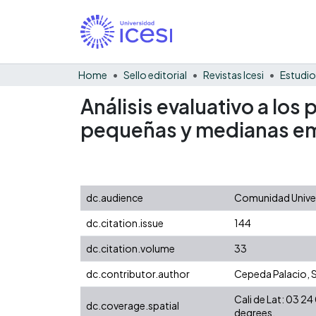
Home
Sello editorial
Revistas Icesi
Estudio
Análisis evaluativo a los
pequeñas y medianas em
dc.audience
Comunidad Univers
dc.citation.issue
144
dc.citation.volume
33
dc.contributor.author
Cepeda Palacio, 
Cali de Lat: 03 
dc.coverage.spatial
degrees.