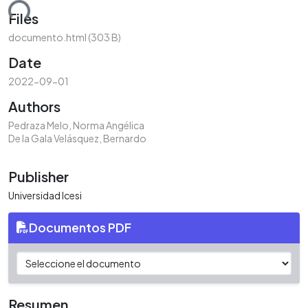
ding...
Files
documento.html
(303 B)
Date
2022-09-01
Authors
Pedraza Melo, Norma Angélica
De la Gala Velásquez, Bernardo
Publisher
Universidad Icesi
Documentos PDF
Resumen