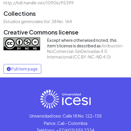
http://hdl.handle.net/10906/95399
Collections
Estudios gerenciales Vol. 38 No. 164
Creative Commons license
Except where otherwised noted, this
item's license is described as
Atribución-
NoComercial-SinDerivadas 4.0
Internacional (CC BY-NC-ND 4.0)
Full item page
Universidad Icesi: Calle 18 No. 122-135
Pance, Cali - Colombia
Teléfono: +57 (602) 555 2334