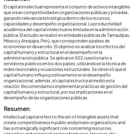
El capital intelectual representa el conjunto de activos intangibles
que crean competitividad en organizaciones públicas y privadas,
ganando relevancia estratégica dentro de los recursos,
capacidades y desempeño organizacional. La productividad
académica del capital intelectual es limitada en la administración
pública. El estudio se realizó en entidades públicas de Tamaulipas,
México y Arequipa, Perú, que corresponden a países de
economías en desarrollo. El objetivo es analizar los efectos del
capital humano y estructural en el desempeño en la
administración pública. Se aplicaron 502 cuestionario a
servidores públicos en los dos países, utilizándose la técnica de
redes neuronales y ecuaciones estructurales. Se observó que el
capital humano influye positivamente en el desempeño
organizacional, además, el capital estructural medió esta
relación. Recomendamos implementar prácticas de gestión del
capital humano y estructural, por sus implicaciones en el
desempeño de las organizaciones públicas.
Resumen
Intellectual capital refers to the set of intangible assets that
create competitiveness in public and private organizations and
has a strategically significant role concerning resources,
capacities and organizational performance. However, the