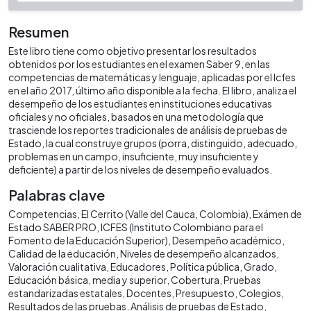
Resumen
Este libro tiene como objetivo presentar los resultados
obtenidos por los estudiantes en el examen Saber 9, en las
competencias de matemáticas y lenguaje, aplicadas por el Icfes
en el año 2017, último año disponible a la fecha. El libro, analiza el
desempeño de los estudiantes en instituciones educativas
oficiales y no oficiales, basados en una metodología que
trasciende los reportes tradicionales de análisis de pruebas de
Estado, la cual construye grupos (porra, distinguido, adecuado,
problemas en un campo, insuficiente, muy insuficiente y
deficiente) a partir de los niveles de desempeño evaluados.
Palabras clave
Competencias
El Cerrito (Valle del Cauca, Colombia)
Exámen de
Estado SABER PRO
ICFES (Instituto Colombiano para el
Fomento de la Educación Superior)
Desempeño académico
Calidad de la educación
Niveles de desempeño alcanzados
Valoración cualitativa
Educadores
Política pública
Grado
Educación básica, media y superior
Cobertura
Pruebas
estandarizadas estatales
Docentes
Presupuesto
Colegios
Resultados de las pruebas
Análisis de pruebas de Estado