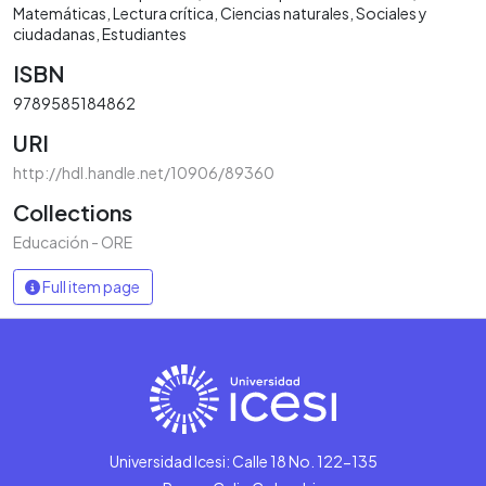
Matemáticas
Lectura crítica
Ciencias naturales
Sociales y
ciudadanas
Estudiantes
ISBN
9789585184862
URI
http://hdl.handle.net/10906/89360
Collections
Educación - ORE
Full item page
Universidad Icesi: Calle 18 No. 122-135