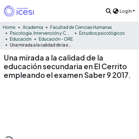
Log In
Home
Academia
Facultad de Ciencias Humanas
Psicología, Intervención y Comportamiento
Estudios psicológicos
Educación
Educación - ORE
Una mirada a la calidad de la educación secundaria en El Cerrito empleando el examen Saber 9 2017.
Una mirada a la calidad de la
educación secundaria en El Cerrito
empleando el examen Saber 9 2017.
ading...