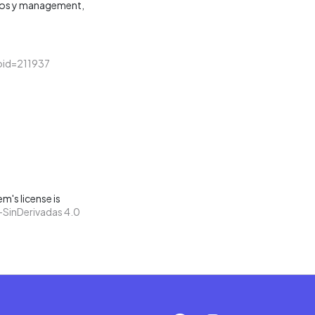
os y management
loid=211937
m's license is
SinDerivadas 4.0