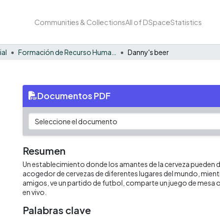
Communities & Collections
All of DSpace
Statistics
ial
Formación de Recurso Humano - EE
Danny's beer
Documentos PDF
Resumen
Un establecimiento donde los amantes de la cerveza pueden di
acogedor de cervezas de diferentes lugares del mundo, mient
amigos, ve un partido de futbol, comparte un juego de mesa o
en vivo.
Palabras clave