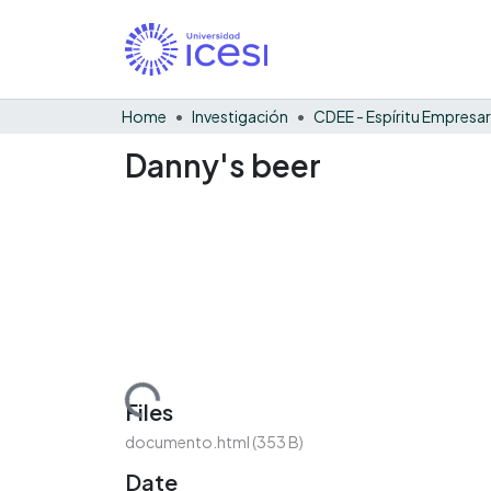
Home
Investigación
CDEE - Espíritu Empresar
Danny's beer
Loading...
Files
documento.html
(353 B)
Date