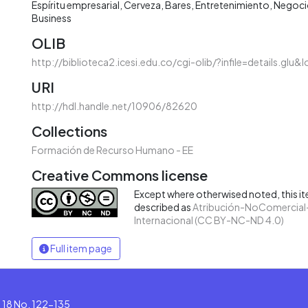
Espíritu empresarial
Cerveza
Bares
Entretenimiento
Negoci
Business
OLIB
http://biblioteca2.icesi.edu.co/cgi-olib/?infile=details.glu&
URI
http://hdl.handle.net/10906/82620
Collections
Formación de Recurso Humano - EE
Creative Commons license
Except where otherwised noted, this ite
described as
Atribución-NoComercial-
Internacional (CC BY-NC-ND 4.0)
Full item page
le 18 No. 122-135