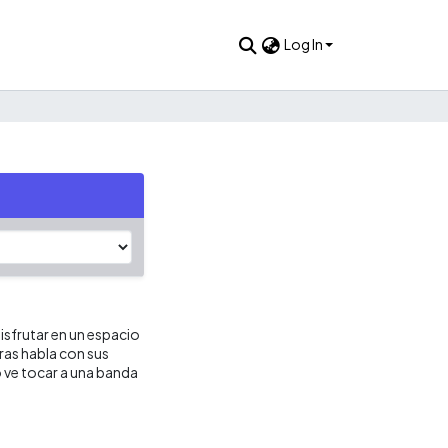
Log In
sfrutar en un espacio
ras habla con sus
 ve tocar a una banda