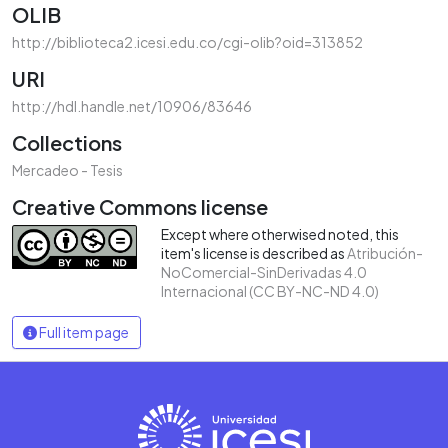
OLIB
http://biblioteca2.icesi.edu.co/cgi-olib?oid=313852
URI
http://hdl.handle.net/10906/83646
Collections
Mercadeo - Tesis
Creative Commons license
Except where otherwised noted, this
item's license is described as
Atribución-
NoComercial-SinDerivadas 4.0
Internacional (CC BY-NC-ND 4.0)
Full item page