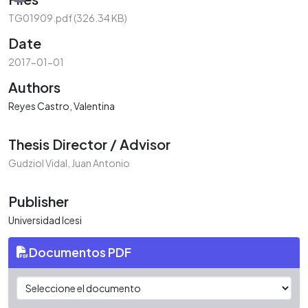
Loading...
TG01909.pdf
(326.34 KB)
Date
2017-01-01
Authors
Reyes Castro, Valentina
Thesis Director / Advisor
Gudziol Vidal, Juan Antonio
Publisher
Universidad Icesi
Documentos PDF