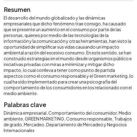
Resumen
El desarrollo del mundo globalizado y las dinámicas
empresariales que dicho fenómeno trae consigo, ha causado
que se presente un aumento en el consumo por parte de las
personas, quienes por medio de las tecnologías de la
información y la comunicación y otras herramientas, han visto la
oportunidad de simplificar sus vidas causando un impacto
ambiental a razón del excesivo consumo. En este sentido, se han
construido estrategias en el mundo desde organismos público e
iniciativas privadas con miras a minimizar y mitigar dicho
impacto, lo cual conlleva a tener como punto de partida
aspectos como el consumo responsable y el Green marketing, lo
cual ha sido implementado para crear una psicografía del
comportamiento de los consumidores en los relacionado con el
medio ambiente.
Palabras clave
Dinámica empresarial
Comportamiento del consumidor
Medio
ambiente
GREEN MARKETING
Consumo responsable
Trabajos
de grado
Mercadeo
Departamento de Mercadeo y Negocios
Internacionales