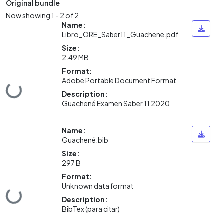
Original bundle
Now showing
1 - 2 of 2
Name:
Libro_ORE_Saber11_Guachene.pdf
Size:
2.49 MB
Format:
Adobe Portable Document Format
ding...
Description:
Guachené Examen Saber 11 2020
Name:
Guachené.bib
Size:
297 B
Format:
Unknown data format
ding...
Description:
BibTex (para citar)