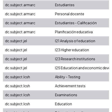
dc.subject.armarc
Estudiantes
dc.subject.armarc
Personal docente
dc.subject.armarc
Estudiantes - Calificación
dc.subject.armarc
Planificación educativa
dc.subject.jel
I21 Analysis of education
dc.subject.jel
I23 Higher education
dc.subject.jel
I23 Research institutions
dc.subject.jel
I25 Education and economic deve
dc.subject.lcsh
Ability - Testing
dc.subject.lcsh
Achievement tests
dc.subject.lcsh
Examinations
dc.subject.lcsh
Education