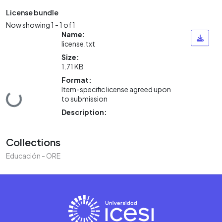
License bundle
Now showing
1 - 1 of 1
Name:
license.txt
Size:
1.71 KB
Format:
Item-specific license agreed upon
ding...
to submission
Description:
Collections
Educación - ORE