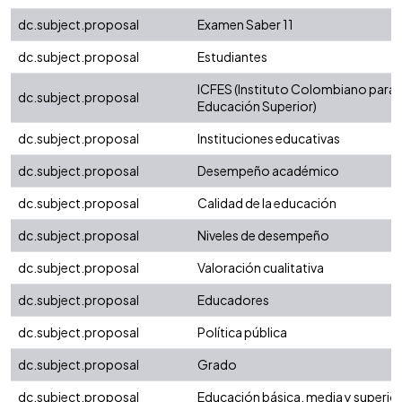
dc.subject.proposal
Examen Saber 11
dc.subject.proposal
Estudiantes
ICFES (Instituto Colombiano para 
dc.subject.proposal
Educación Superior)
dc.subject.proposal
Instituciones educativas
dc.subject.proposal
Desempeño académico
dc.subject.proposal
Calidad de la educación
dc.subject.proposal
Niveles de desempeño
dc.subject.proposal
Valoración cualitativa
dc.subject.proposal
Educadores
dc.subject.proposal
Política pública
dc.subject.proposal
Grado
dc.subject.proposal
Educación básica, media y superio