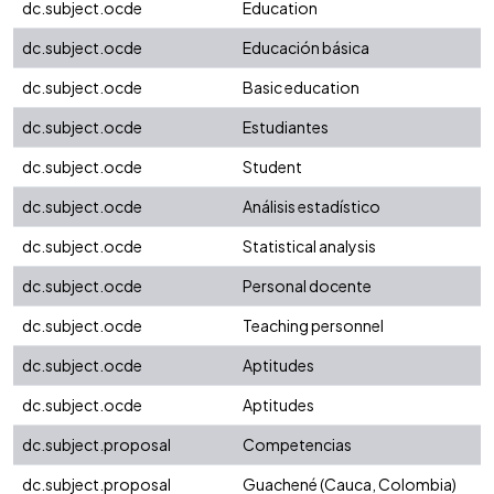
dc.subject.ocde
Education
dc.subject.ocde
Educación básica
dc.subject.ocde
Basic education
dc.subject.ocde
Estudiantes
dc.subject.ocde
Student
dc.subject.ocde
Análisis estadístico
dc.subject.ocde
Statistical analysis
dc.subject.ocde
Personal docente
dc.subject.ocde
Teaching personnel
dc.subject.ocde
Aptitudes
dc.subject.ocde
Aptitudes
dc.subject.proposal
Competencias
dc.subject.proposal
Guachené (Cauca, Colombia)