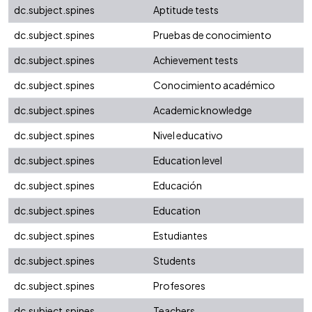
dc.subject.spines
Aptitude tests
dc.subject.spines
Pruebas de conocimiento
dc.subject.spines
Achievement tests
dc.subject.spines
Conocimiento académico
dc.subject.spines
Academic knowledge
dc.subject.spines
Nivel educativo
dc.subject.spines
Education level
dc.subject.spines
Educación
dc.subject.spines
Education
dc.subject.spines
Estudiantes
dc.subject.spines
Students
dc.subject.spines
Profesores
dc.subject.spines
Teachers