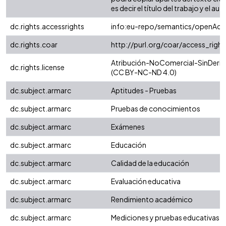
es decir el título del trabajo y el auto
dc.rights.accessrights
info:eu-repo/semantics/openAcc
dc.rights.coar
http://purl.org/coar/access_righ
Atribución-NoComercial-SinDeriva
dc.rights.license
(CC BY-NC-ND 4.0)
dc.subject.armarc
Aptitudes - Pruebas
dc.subject.armarc
Pruebas de conocimientos
dc.subject.armarc
Exámenes
dc.subject.armarc
Educación
dc.subject.armarc
Calidad de la educación
dc.subject.armarc
Evaluación educativa
dc.subject.armarc
Rendimiento académico
dc.subject.armarc
Mediciones y pruebas educativas