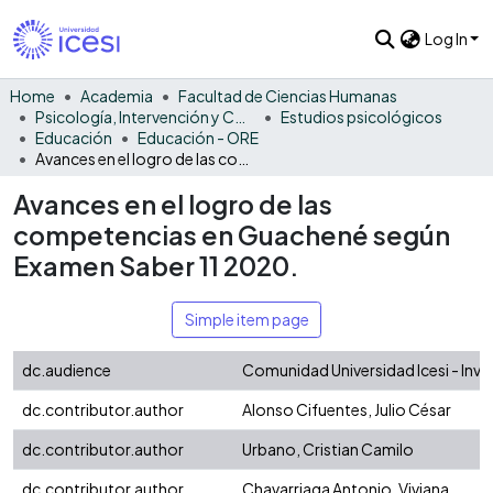
Log In
Home
Academia
Facultad de Ciencias Humanas
Psicología, Intervención y Comportamiento
Estudios psicológicos
Educación
Educación - ORE
Avances en el logro de las competencias en Guachené según Examen Saber 11 2020.
Avances en el logro de las
competencias en Guachené según
Examen Saber 11 2020.
Simple item page
dc.audience
Comunidad Universidad Icesi - Inv
dc.contributor.author
Alonso Cifuentes, Julio César
dc.contributor.author
Urbano, Cristian Camilo
dc.contributor.author
Chavarriaga Antonio, Viviana