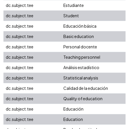
dc.subject.tee
Estudiante
dc.subject.tee
Student
dc.subject.tee
Educación básica
dc.subject.tee
Basic education
dc.subject.tee
Personal docente
dc.subject.tee
Teaching personnel
dc.subject.tee
Análisis estadístico
dc.subject.tee
Statistical analysis
dc.subject.tee
Calidad de la educación
dc.subject.tee
Quality of education
dc.subject.tee
Educación
dc.subject.tee
Education