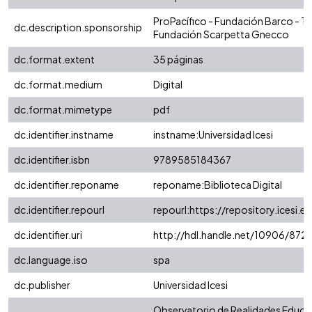
ProPacífico - Fundación Barco - T
dc.description.sponsorship
Fundación Scarpetta Gnecco
dc.format.extent
35 páginas
dc.format.medium
Digital
dc.format.mimetype
pdf
dc.identifier.instname
instname:Universidad Icesi
dc.identifier.isbn
9789585184367
dc.identifier.reponame
reponame:Biblioteca Digital
dc.identifier.repourl
repourl:https://repository.icesi.e
dc.identifier.uri
http://hdl.handle.net/10906/872
dc.language.iso
spa
dc.publisher
Universidad Icesi
Observatorio de Realidades Educat