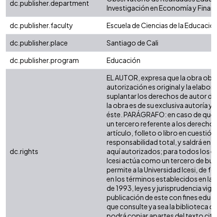
dc.publisher.department
Investigación en Economía y Finanz
dc.publisher.faculty
Escuela de Ciencias de la Educació
dc.publisher.place
Santiago de Cali
dc.publisher.program
Educación
EL AUTOR, expresa que la obra obje
autorización es original y la elabor
suplantar los derechos de autor de 
la obra es de su exclusiva autoría y t
éste. PARÁGRAFO: en caso de queja
un tercero referente a los derechos
artículo, folleto o libro en cuestió
responsabilidad total, y saldrá en 
dc.rights
aquí autorizados; para todos los ef
Icesi actúa como un tercero de bue
permite a la Universidad Icesi, de f
en los términos establecidos en la L
de 1993, leyes y jurisprudencia vig
publicación de este con fines educ
que consulte ya sea la biblioteca o
podrá copiar apartes del texto cit