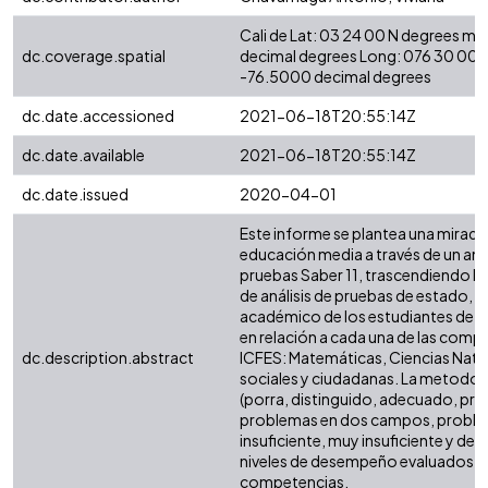
Cali de Lat: 03 24 00 N degrees mi
dc.coverage.spatial
decimal degrees Long: 076 30 00 
-76.5000 decimal degrees
dc.date.accessioned
2021-06-18T20:55:14Z
dc.date.available
2021-06-18T20:55:14Z
dc.date.issued
2020-04-01
Este informe se plantea una mirada a
educación media a través de un anál
pruebas Saber 11, trascendiendo lo
de análisis de pruebas de estado, 
académico de los estudiantes de l
en relación a cada una de las comp
dc.description.abstract
ICFES: Matemáticas, Ciencias Natura
sociales y ciudadanas. La metodo
(porra, distinguido, adecuado, pr
problemas en dos campos, proble
insuficiente, muy insuficiente y defic
niveles de desempeño evaluados en
competencias.