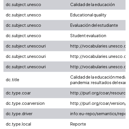
dc.subject.unesco
Calidad de la educación
dc.subject.unesco
Educational quality
dc.subject.unesco
Evaluación del estudiante
dc.subject.unesco
Student evaluation
dc.subject.unescouri
http://vocabularies.unesco.o
dc.subject.unescouri
http://vocabularies.unesco.o
dc.subject.unescouri
http://vocabularies.unesco.
Calidad de la educación media e
dc.title
pandemia: resultados del exame
dc.type.coar
http://purl.org/coar/resourc
dc.type.coarversion
http://purl.org/coar/versio
dc.type.driver
info:eu-repo/semantics/repor
dc.type.local
Reporte