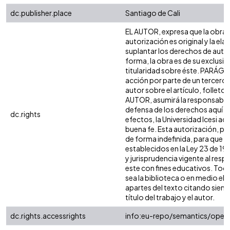
dc.publisher.place
Santiago de Cali
EL AUTOR, expresa que la obra 
autorización es original y la ela
suplantar los derechos de autor 
forma, la obra es de su exclusiva
titularidad sobre éste. PARÁGR
acción por parte de un tercero 
autor sobre el artículo, folleto 
AUTOR, asumirá la responsabilid
defensa de los derechos aquí a
dc.rights
efectos, la Universidad Icesi a
buena fe. Esta autorización, per
de forma indefinida, para que e
establecidos en la Ley 23 de 198
y jurisprudencia vigente al res
este con fines educativos. Tod
sea la biblioteca o en medio el
apartes del texto citando siempr
título del trabajo y el autor.
dc.rights.accessrights
info:eu-repo/semantics/open