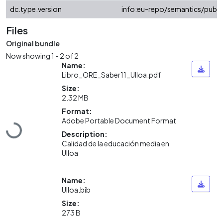
dc.type.version
info:eu-repo/semantics/publi
Files
Original bundle
Now showing
1 - 2 of 2
Name:
Libro_ORE_Saber11_Ulloa.pdf
Size:
2.32 MB
Format:
Adobe Portable Document Format
Loading...
Description:
Calidad de la educación media en
Ulloa
Name:
Ulloa.bib
Size:
273 B