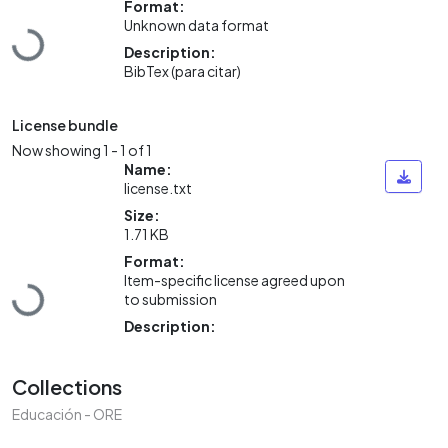
Format:
Unknown data format
Loading...
Description:
BibTex (para citar)
License bundle
Now showing
1 - 1 of 1
Name:
license.txt
Size:
1.71 KB
Format:
Item-specific license agreed upon
Loading...
to submission
Description:
Collections
Educación - ORE