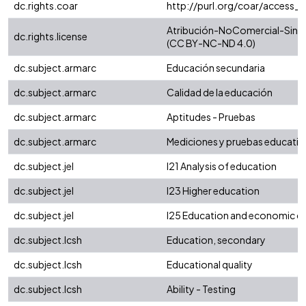
dc.rights.coar
http://purl.org/coar/access_r
Atribución-NoComercial-SinDer
dc.rights.license
(CC BY-NC-ND 4.0)
dc.subject.armarc
Educación secundaria
dc.subject.armarc
Calidad de la educación
dc.subject.armarc
Aptitudes - Pruebas
dc.subject.armarc
Mediciones y pruebas educativ
dc.subject.jel
I21 Analysis of education
dc.subject.jel
I23 Higher education
dc.subject.jel
I25 Education and economic 
dc.subject.lcsh
Education, secondary
dc.subject.lcsh
Educational quality
dc.subject.lcsh
Ability - Testing