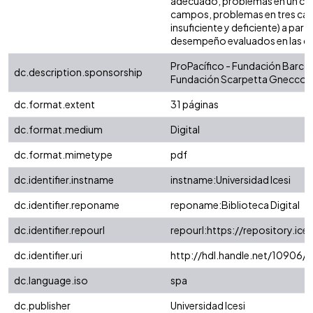
adecuado, problemas en un ca
campos, problemas en tres cam
insuficiente y deficiente) a parti
desempeño evaluados en las c
ProPacífico - Fundación Barco
dc.description.sponsorship
Fundación Scarpetta Gnecco
dc.format.extent
31 páginas
dc.format.medium
Digital
dc.format.mimetype
pdf
dc.identifier.instname
instname:Universidad Icesi
dc.identifier.reponame
reponame:Biblioteca Digital
dc.identifier.repourl
repourl:https://repository.ice
dc.identifier.uri
http://hdl.handle.net/10906/
dc.language.iso
spa
dc.publisher
Universidad Icesi