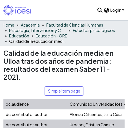
Log In
Home
Academia
Facultad de Ciencias Humanas
Psicología, Intervención y Comportamiento
Estudios psicológicos
Educación
Educación - ORE
Calidad de la educación media en Ulloa tras dos años de pandemia: resultados del examen Saber 11 - 2021.
Calidad de la educación media en
Ulloa tras dos años de pandemia:
resultados del examen Saber 11 -
2021.
Simple item page
dc.audience
Comunidad Universidad Icesi - 
dc.contributor.author
Alonso Cifuentes, Julio César
dc.contributor.author
Urbano, Cristian Camilo