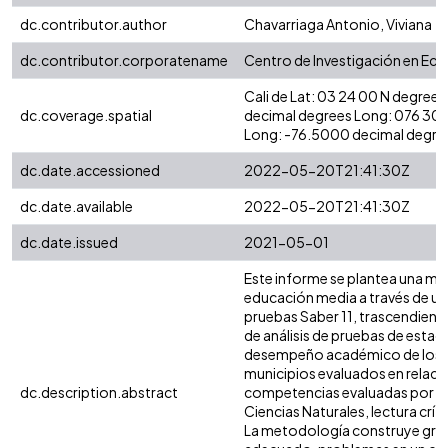
dc.contributor.author
Chavarriaga Antonio, Viviana
dc.contributor.corporatename
Centro de Investigación en Eco
Cali de Lat: 03 24 00 N degree
dc.coverage.spatial
decimal degrees Long: 076 30
Long: -76.5000 decimal degre
dc.date.accessioned
2022-05-20T21:41:30Z
dc.date.available
2022-05-20T21:41:30Z
dc.date.issued
2021-05-01
Este informe se plantea una mira
educación media a través de un a
pruebas Saber 11, trascendiendo
de análisis de pruebas de estado
desempeño académico de los e
municipios evaluados en relació
dc.description.abstract
competencias evaluadas por el
Ciencias Naturales, lectura crít
La metodología construye grup