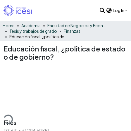
Log In
Home
Academia
Facultad de Negocios y Economía
Tesis y trabajos de grado
Finanzas
Educación fiscal, ¿política de estado o de gobierno?
Educación fiscal, ¿política de estado
o de gobierno?
ading...
Files
T01641.pdf
(794.69 KB)