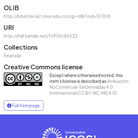
OLIB
http://biblioteca2.icesi.edu.co/cgi-olib?oid=317618
URI
http://hdl.handle.net/10906/84323
Collections
Finanzas
Creative Commons license
Except where otherwised noted, this
item's license is described as
Atribución-
NoComercial-SinDerivadas 4.0
Internacional (CC BY-NC-ND 4.0)
Full item page