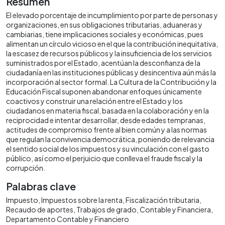
Resumen
El elevado porcentaje de incumplimiento por parte de personas y
organizaciones, en sus obligaciones tributarias, aduaneras y
cambiarias, tiene implicaciones sociales y económicas, pues
alimentan un círculo vicioso en el que la contribución inequitativa,
la escasez de recursos públicos y la insuficiencia de los servicios
suministrados por el Estado, acentúan la desconfianza de la
ciudadanía en las instituciones públicas y desincentiva aún más la
incorporación al sector formal. La Cultura de la Contribución y la
Educación Fiscal suponen abandonar enfoques únicamente
coactivos y construir una relación entre el Estado y los
ciudadanos en materia fiscal, basada en la colaboración y en la
reciprocidad e intentar desarrollar, desde edades tempranas,
actitudes de compromiso frente al bien común y a las normas
que regulan la convivencia democrática, poniendo de relevancia
el sentido social de los impuestos y su vinculación con el gasto
público, así como el perjuicio que conlleva el fraude fiscal y la
corrupción.
Palabras clave
Impuesto
Impuestos sobre la renta
Fiscalización tributaria
Recaudo de aportes
Trabajos de grado
Contable y Financiera
Departamento Contable y Financiero