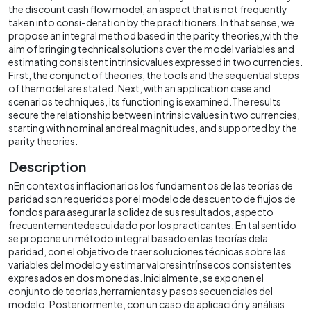
the discount cash flow model, an aspect that is not frequently
taken into consi-deration by the practitioners. In that sense, we
propose an integral method based in the parity theories,with the
aim of bringing technical solutions over the model variables and
estimating consistent intrinsicvalues expressed in two currencies.
First, the conjunct of theories, the tools and the sequential steps
of themodel are stated. Next, with an application case and
scenarios techniques, its functioning is examined.The results
secure the relationship between intrinsic values in two currencies,
starting with nominal andreal magnitudes, and supported by the
parity theories.
Description
nEn contextos inflacionarios los fundamentos de las teorías de
paridad son requeridos por el modelode descuento de flujos de
fondos para asegurar la solidez de sus resultados, aspecto
frecuentementedescuidado por los practicantes. En tal sentido
se propone un método integral basado en las teorías dela
paridad, con el objetivo de traer soluciones técnicas sobre las
variables del modelo y estimar valoresintrínsecos consistentes
expresados en dos monedas. Inicialmente, se exponen el
conjunto de teorías,herramientas y pasos secuenciales del
modelo. Posteriormente, con un caso de aplicación y análisis