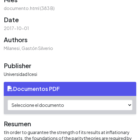
oading...
documento.html
(383 B)
Date
2017-10-01
Authors
Milanesi, Gastón Silverio
Publisher
Universidad Icesi
Documentos PDF
Resumen
tIn order to guarantee the strength of its results at inflationary
contexts, the foundations of the paritytheories are required by