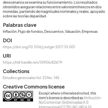
deescenarios se examina su funcionamiento. Los resultados
obtenidos aseguran relaciones entre valoresintrínsecos en dos
monedas, partiendo de magnitudes nominales y reales, apoyado
sobre las teorías deparidad.
Palabras clave
Inflación
Flujo de fondos
Descuentos
Valuación
Empresas
DOI
https://doi.org/10.1016/j.estger.2017.10.001
URI
https://hdl.handle.net/10906/82679
Collections
Estudios gerenciales Vol. 33 No. 145
Creative Commons license
Except where otherwised noted, this
item's license is described as
Atribución-
NoComercial-SinDerivadas 4.0
Internacional (CC BY-NC-ND 4.0)