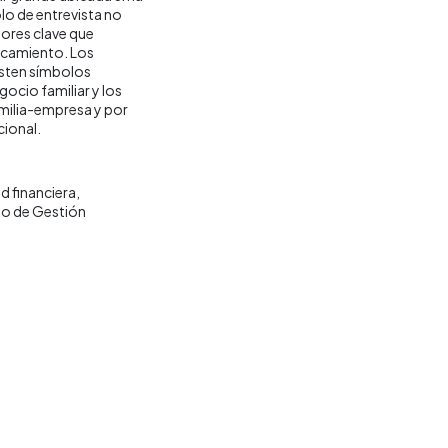
olo de entrevista no
tores clave que
rcamiento. Los
isten símbolos
gocio familiar y los
familia-empresa y por
cional.
d financiera
o de Gestión