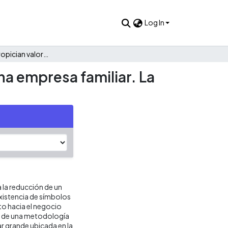
Log In
Factores que propician valoración y acercamiento hacia una empresa familiar. La fuerza de los símbolos
na empresa familiar. La
 la reducción de un
 existencia de símbolos
to hacia el negocio
io de una metodología
ar grande ubicada en la