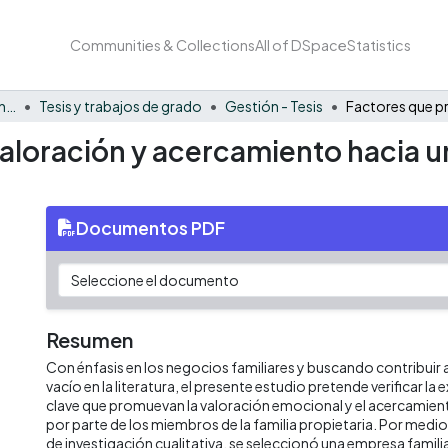
Communities & Collections
All of DSpace
Statistics
Facultad de Negocios y Economía
Tesis y trabajos de grado
Gestión - Tesis
aloración y acercamiento hacia u
Documentos PDF
Resumen
Con énfasis en los negocios familiares y buscando contribuir a
vacío en la literatura, el presente estudio pretende verificar la
clave que promuevan la valoración emocional y el acercamien
por parte de los miembros de la familia propietaria. Por med
de investigación cualitativa, se seleccionó una empresa famili