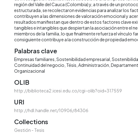
región del Valle del Cauca (Colombia) y, a través de un protoc
estructurada, se recolectaron evidencias para analizar los fac
contribuyen a las dimensiones de valoración emocional y ace
resultados manifiestan que dentro de estos factores clave ex
tangibles e intangibles que despiertan la asociación entre el ne
miembros de la familia, lo que finalmente refuerza el vínculo 
consiguiente contribuye a la construcción de propiedad emo
Palabras clave
Empresas familiares
Sostenibilidad empresarial
Sostenibilida
Continuidad del negocio
Tésis
Administración
Departament
Organizacional
OLIB
http://biblioteca2.icesi.edu.co/cgi-olib?oid=317559
URI
http://hdl.handle.net/10906/84306
Collections
Gestión - Tesis