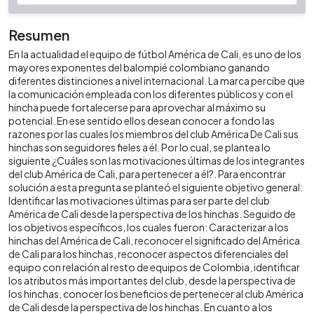
Resumen
En la actualidad el equipo de fútbol América de Cali, es uno de los
mayores exponentes del balompié colombiano ganando
diferentes distinciones a nivel internacional. La marca percibe que
la comunicación empleada con los diferentes públicos y con el
hincha puede fortalecerse para aprovechar al máximo su
potencial. En ese sentido ellos desean conocer a fondo las
razones por las cuales los miembros del club América De Cali sus
hinchas son seguidores fieles a él. Por lo cual, se plantea lo
siguiente ¿Cuáles son las motivaciones últimas de los integrantes
del club América de Cali, para pertenecer a él?. Para encontrar
solución a esta pregunta se planteó el siguiente objetivo general:
Identificar las motivaciones últimas para ser parte del club
América de Cali desde la perspectiva de los hinchas. Seguido de
los objetivos específicos, los cuales fueron: Caracterizar a los
hinchas del América de Cali, reconocer el significado del América
de Cali para los hinchas, reconocer aspectos diferenciales del
equipo con relación al resto de equipos de Colombia, identificar
los atributos más importantes del club, desde la perspectiva de
los hinchas, conocer los beneficios de pertenecer al club América
de Cali desde la perspectiva de los hinchas. En cuanto a los