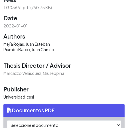
Loading...
TG03661.pdf
(760.75 KB)
Date
2022-01-01
Authors
Mejía Rojas, Juan Esteban
Piamba Barco, Juan Camilo
Thesis Director / Advisor
Marcazzo Velásquez, Giuseppina
Publisher
Universidad Icesi
Documentos PDF