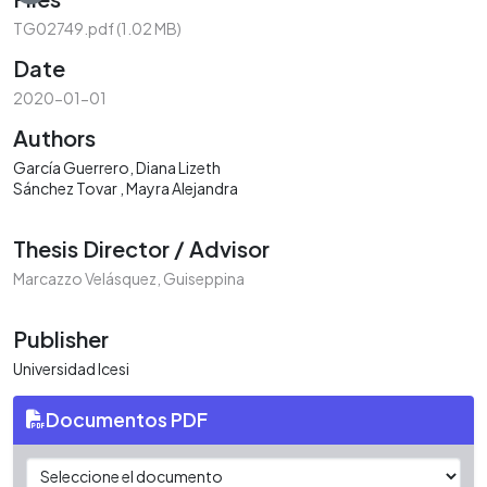
Loading...
TG02749.pdf
(1.02 MB)
Date
2020-01-01
Authors
García Guerrero, Diana Lizeth
Sánchez Tovar , Mayra Alejandra
Thesis Director / Advisor
Marcazzo Velásquez, Guiseppina
Publisher
Universidad Icesi
Documentos PDF