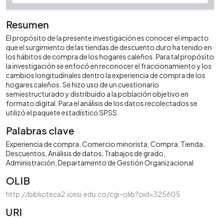
Resumen
El propósito de la presente investigación es conocer el impacto
que el surgimiento de las tiendas de descuento duro ha tenido en
los hábitos de compra de los hogares caleños. Para tal propósito
la investigación se enfocó en reconocer el fraccionamiento y los
cambios longitudinales dentro la experiencia de compra de los
hogares caleños. Se hizo uso de un cuestionario
semiestructurado y distribuido a la población objetivo en
formato digital. Para el análisis de los datos recolectados se
utilizó el paquete estadístico SPSS.
Palabras clave
Experiencia de compra
Comercio minorista
Compra
Tienda
Descuentos
Análisis de datos
Trabajos de grado
Administración
Departamento de Gestión Organizacional
OLIB
http://biblioteca2.icesi.edu.co/cgi-olib?oid=325605
URI