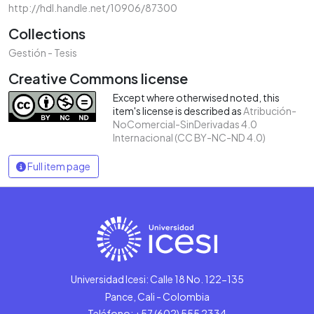
http://hdl.handle.net/10906/87300
Collections
Gestión - Tesis
Creative Commons license
Except where otherwised noted, this
item's license is described as
Atribución-
NoComercial-SinDerivadas 4.0
Internacional (CC BY-NC-ND 4.0)
Full item page
Universidad Icesi: Calle 18 No. 122-135
Pance, Cali - Colombia
Teléfono: +57 (602) 555 2334