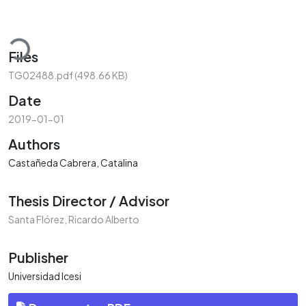
Loading...
Files
TG02488.pdf
(498.66 KB)
Date
2019-01-01
Authors
Castañeda Cabrera, Catalina
Thesis Director / Advisor
Santa Flórez, Ricardo Alberto
Publisher
Universidad Icesi