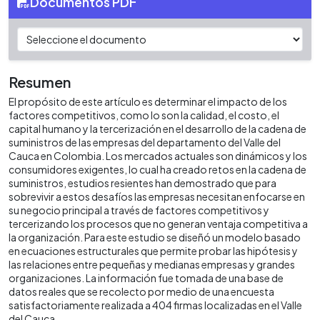
Documentos PDF
Resumen
El propósito de este artículo es determinar el impacto de los
factores competitivos, como lo son la calidad, el costo, el
capital humano y la tercerización en el desarrollo de la cadena de
suministros de las empresas del departamento del Valle del
Cauca en Colombia. Los mercados actuales son dinámicos y los
consumidores exigentes, lo cual ha creado retos en la cadena de
suministros, estudios resientes han demostrado que para
sobrevivir a estos desafíos las empresas necesitan enfocarse en
su negocio principal a través de factores competitivos y
tercerizando los procesos que no generan ventaja competitiva a
la organización. Para este estudio se diseñó un modelo basado
en ecuaciones estructurales que permite probar las hipótesis y
las relaciones entre pequeñas y medianas empresas y grandes
organizaciones. La información fue tomada de una base de
datos reales que se recolecto por medio de una encuesta
satisfactoriamente realizada a 404 firmas localizadas en el Valle
del Cauca.