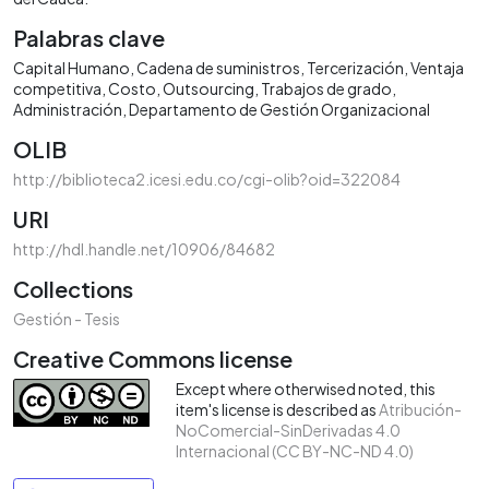
Palabras clave
Capital Humano
Cadena de suministros
Tercerización
Ventaja
competitiva
Costo
Outsourcing
Trabajos de grado
Administración
Departamento de Gestión Organizacional
OLIB
http://biblioteca2.icesi.edu.co/cgi-olib?oid=322084
URI
http://hdl.handle.net/10906/84682
Collections
Gestión - Tesis
Creative Commons license
Except where otherwised noted, this
item's license is described as
Atribución-
NoComercial-SinDerivadas 4.0
Internacional (CC BY-NC-ND 4.0)